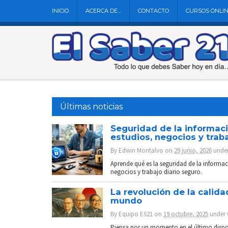
INICIO
ACERCA DE…
CONTACTO
CURSOS ONLI
Últimas noticias
Seguridad de la informaci
estudios, negocios y trab
By
Edwin Montalvo
on
29 junio, 2026
unde
Aprende qué es la seguridad de la informac
negocios y trabajo diario seguro.
La revolución de la cali
mundo
By
Equipo ES21
on
19 octubre, 2025
under
Piensa por un momento en el último dispos