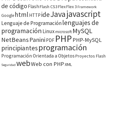
de código
Flash
Flash CS3
Flex
Flex 3
Framework
javascript
Java
html
ide
HTTP
Google
lenguajes de
Lenguaje de Programación
programación
MySQL
Linux
microsoft
PHP
NetBeans
Panini
PHP-MySQL
PDF
programación
principiantes
Programación Orientada a Objetos
Proyectos Flash
web
Web con PHP
XML
Seguridad