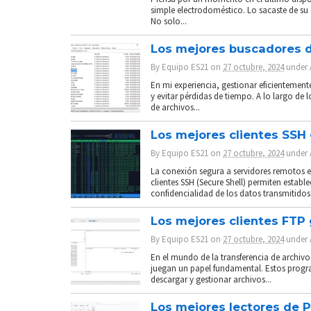
simple electrodoméstico. Lo sacaste de su 
No solo...
Los mejores buscadores d
By
Equipo ES21
on
27 octubre, 2024
under
En mi experiencia, gestionar eficientemen
y evitar pérdidas de tiempo. A lo largo de
de archivos...
Los mejores clientes SSH
By
Equipo ES21
on
27 octubre, 2024
under
La conexión segura a servidores remotos es
clientes SSH (Secure Shell) permiten establ
confidencialidad de los datos transmitidos.
Los mejores clientes FTP
By
Equipo ES21
on
27 octubre, 2024
under
En el mundo de la transferencia de archivos
juegan un papel fundamental. Estos progr
descargar y gestionar archivos...
Los mejores lectores de 