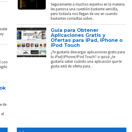
Seguramente a muchos expertos en la materia
les parezca una cuestión bastante sencilla,
pero todavía nos llegan de vez en cuando
bastantes consultas sobre...
ender
Guía para Obtener
muy
Aplicaciones Gratis y
Ofertas para iPad, iPhone o
iPod Touch
¿Te gustaría descargar aplicaciones gratis para
tu iPad/iPhone/iPod Touch? o quizá ¿te
gustaría saber cuándo una aplicación que te
l con
gusta está de oferta para...
rigdo
ook
e de
 el