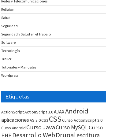
Redes y Telecomunicaciones
Religión
Salud
Seguridad
Seguridad y Salud en el Trabajo
Software
Tecnología
Trailer
Tutoriales y Manuales
Wordpress
Etiquetas
Android
AJAX
ActionScript
ActionScript 3.0
CSS
aplicaciones
AS 3.0
CS3
Curso ActionScript 3.0
Curso Java
Curso MySQL
Curso
Curso Android
Drupal
Desarrollo Web
escritura
PHP