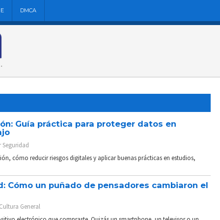
NE
DMCA
ón: Guía práctica para proteger datos en
ajo
r
Seguridad
ión, cómo reducir riesgos digitales y aplicar buenas prácticas en estudios,
dad: Cómo un puñado de pensadores cambiaron el
Cultura General
itivo electrónico que compraste. Quizás un smartphone, un televisor o un