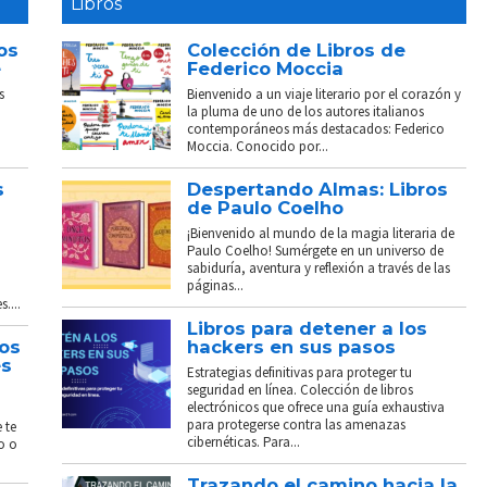
Libros
os
Colección de Libros de
e
Federico Moccia
s
Bienvenido a un viaje literario por el corazón y
la pluma de uno de los autores italianos
contemporáneos más destacados: Federico
Moccia. Conocido por...
s
Despertando Almas: Libros
de Paulo Coelho
¡Bienvenido al mundo de la magia literaria de
Paulo Coelho! Sumérgete en un universo de
sabiduría, aventura y reflexión a través de las
páginas...
....
Libros para detener a los
tos
hackers en sus pasos
és
Estrategias definitivas para proteger tu
seguridad en línea. Colección de libros
electrónicos que ofrece una guía exhaustiva
para protegerse contra las amenazas
 te
cibernéticas. Para...
o o
Trazando el camino hacia la