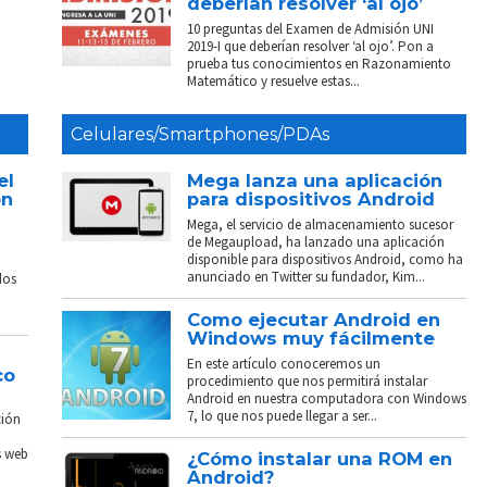
deberían resolver ‘al ojo’
10 preguntas del Examen de Admisión UNI
2019-I que deberían resolver ‘al ojo’. Pon a
prueba tus conocimientos en Razonamiento
Matemático y resuelve estas...
Celulares/Smartphones/PDAs
el
Mega lanza una aplicación
on
para dispositivos Android
Mega, el servicio de almacenamiento sucesor
de Megaupload, ha lanzado una aplicación
disponible para dispositivos Android, como ha
anunciado en Twitter su fundador, Kim...
dos
Como ejecutar Android en
Windows muy fácilmente
En este artículo conoceremos un
co
procedimiento que nos permitirá instalar
Android en nuestra computadora con Windows
7, lo que nos puede llegar a ser...
ción
s web
¿Cómo instalar una ROM en
Android?