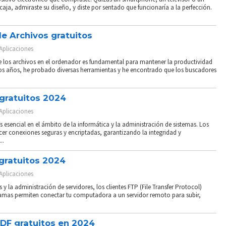
caja, admiraste su diseño, y diste por sentado que funcionaría a la perfección.
e Archivos gratuitos
Aplicaciones
te los archivos en el ordenador es fundamental para mantener la productividad
 los años, he probado diversas herramientas y he encontrado que los buscadores
 gratuitos 2024
Aplicaciones
 esencial en el ámbito de la informática y la administración de sistemas. Los
ecer conexiones seguras y encriptadas, garantizando la integridad y
..
 gratuitos 2024
Aplicaciones
 y la administración de servidores, los clientes FTP (File Transfer Protocol)
amas permiten conectar tu computadora a un servidor remoto para subir,
PDF gratuitos en 2024