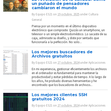
un puñado de pensadores
cambiaron el mundo
By
Equipo ES21
on
19 octubre, 2025
under
Cultura
General
Piensa por un momento en el último dispositivo
electrónico que compraste. Quizás un smartphone, un
televisor o un simple electrodoméstico. Lo sacaste de su
caja, admiraste su diseño, y diste por sentado que
funcionaría a la perfección. No solo...
Los mejores buscadores de
Archivos gratuitos
By
Equipo ES21
on
27 octubre, 2024
under
Aplicaciones
En mi experiencia, gestionar eficientemente los archivos
en el ordenador es fundamental para mantener la
productividad y evitar pérdidas de tiempo. A lo largo de
los años, he probado diversas herramientas y he
encontrado que los buscadores de archivos...
Los mejores clientes SSH
gratuitos 2024
By
Equipo ES21
on
27 octubre, 2024
under
Aplicaciones