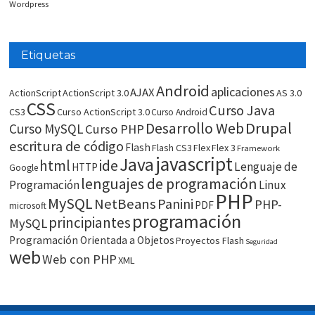
Wordpress
Etiquetas
Android
aplicaciones
AJAX
ActionScript
ActionScript 3.0
AS 3.0
CSS
Curso Java
CS3
Curso ActionScript 3.0
Curso Android
Drupal
Desarrollo Web
Curso MySQL
Curso PHP
escritura de código
Flash
Flash CS3
Flex
Flex 3
Framework
javascript
Java
html
ide
Lenguaje de
HTTP
Google
lenguajes de programación
Programación
Linux
PHP
MySQL
NetBeans
Panini
PHP-
PDF
microsoft
programación
principiantes
MySQL
Programación Orientada a Objetos
Proyectos Flash
Seguridad
web
Web con PHP
XML