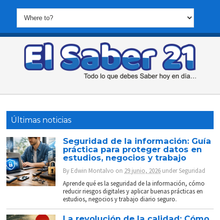
Últimas noticias
Seguridad de la información: Guía
práctica para proteger datos en
estudios, negocios y trabajo
By
Edwin Montalvo
on
29 junio, 2026
under
Seguridad
Aprende qué es la seguridad de la información, cómo
reducir riesgos digitales y aplicar buenas prácticas en
estudios, negocios y trabajo diario seguro.
La revolución de la calidad: Cómo