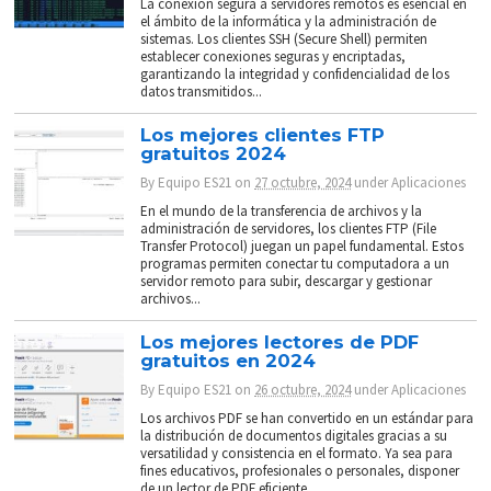
La conexión segura a servidores remotos es esencial en
el ámbito de la informática y la administración de
sistemas. Los clientes SSH (Secure Shell) permiten
establecer conexiones seguras y encriptadas,
garantizando la integridad y confidencialidad de los
datos transmitidos...
Los mejores clientes FTP
gratuitos 2024
By
Equipo ES21
on
27 octubre, 2024
under
Aplicaciones
En el mundo de la transferencia de archivos y la
administración de servidores, los clientes FTP (File
Transfer Protocol) juegan un papel fundamental. Estos
programas permiten conectar tu computadora a un
servidor remoto para subir, descargar y gestionar
archivos...
Los mejores lectores de PDF
gratuitos en 2024
By
Equipo ES21
on
26 octubre, 2024
under
Aplicaciones
Los archivos PDF se han convertido en un estándar para
la distribución de documentos digitales gracias a su
versatilidad y consistencia en el formato. Ya sea para
fines educativos, profesionales o personales, disponer
de un lector de PDF eficiente...