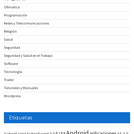
Ofimatica
Programación
Redes y Telecomunicaciones
Religión
Salud
Seguridad
Seguridad y Salud en el Trabajo
Software
Tecnología
Trailer
Tutoriales y Manuales
Wordpress
Etiquetas
Android
aplicaciones
AJAX
ActionScript
ActionScript 3.0
AS 3.0