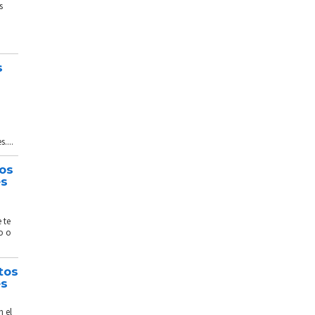
s
s
....
tos
és
 te
o o
tos
és
n el