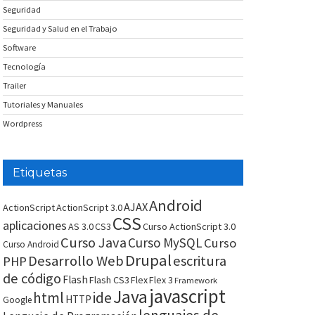
Seguridad
Seguridad y Salud en el Trabajo
Software
Tecnología
Trailer
Tutoriales y Manuales
Wordpress
Etiquetas
Android
AJAX
ActionScript
ActionScript 3.0
CSS
aplicaciones
AS 3.0
CS3
Curso ActionScript 3.0
Curso Java
Curso MySQL
Curso
Curso Android
Drupal
Desarrollo Web
escritura
PHP
de código
Flash
Flash CS3
Flex
Flex 3
Framework
javascript
Java
html
ide
HTTP
Google