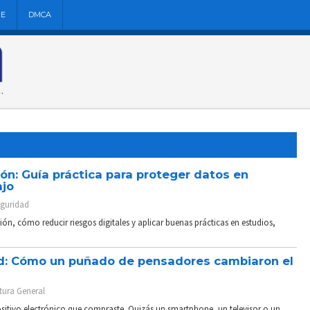
NE
DMCA
ón: Guía práctica para proteger datos en
ajo
guridad
ión, cómo reducir riesgos digitales y aplicar buenas prácticas en estudios,
dad: Cómo un puñado de pensadores cambiaron el
tura General
itivo electrónico que compraste. Quizás un smartphone, un televisor o un