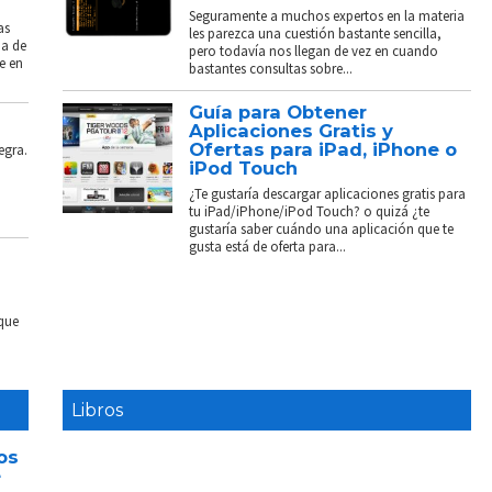
Seguramente a muchos expertos en la materia
as
les parezca una cuestión bastante sencilla,
ba de
pero todavía nos llegan de vez en cuando
e en
bastantes consultas sobre...
Guía para Obtener
Aplicaciones Gratis y
Ofertas para iPad, iPhone o
egra.
iPod Touch
¿Te gustaría descargar aplicaciones gratis para
tu iPad/iPhone/iPod Touch? o quizá ¿te
gustaría saber cuándo una aplicación que te
gusta está de oferta para...
 que
Libros
os
e