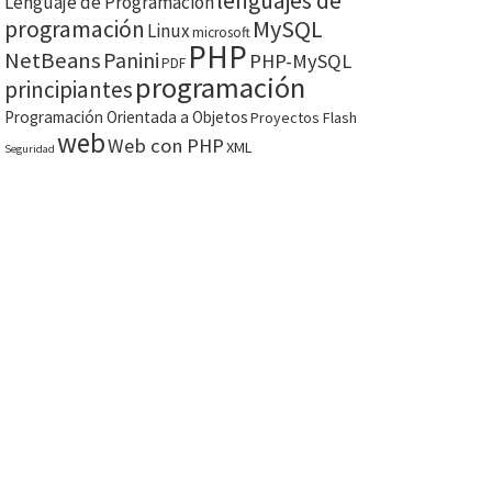
lenguajes de
Lenguaje de Programación
MySQL
programación
Linux
microsoft
PHP
NetBeans
Panini
PHP-MySQL
PDF
programación
principiantes
Programación Orientada a Objetos
Proyectos Flash
web
Web con PHP
XML
Seguridad