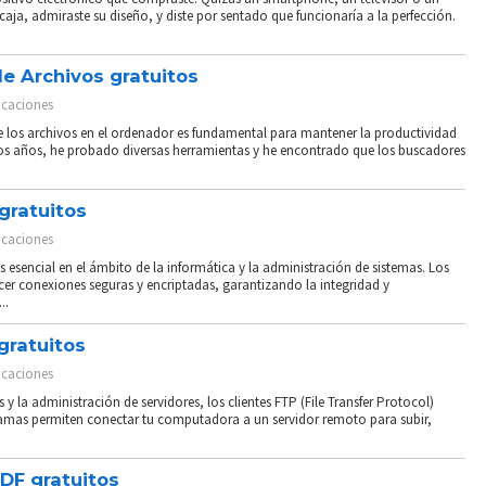
caja, admiraste su diseño, y diste por sentado que funcionaría a la perfección.
e Archivos gratuitos
icaciones
te los archivos en el ordenador es fundamental para mantener la productividad
 los años, he probado diversas herramientas y he encontrado que los buscadores
gratuitos
icaciones
 esencial en el ámbito de la informática y la administración de sistemas. Los
ecer conexiones seguras y encriptadas, garantizando la integridad y
..
gratuitos
icaciones
 y la administración de servidores, los clientes FTP (File Transfer Protocol)
amas permiten conectar tu computadora a un servidor remoto para subir,
DF gratuitos