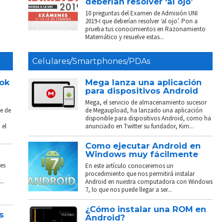
deberían resolver ‘al ojo’
10 preguntas del Examen de Admisión UNI
2019-I que deberían resolver ‘al ojo’. Pon a
prueba tus conocimientos en Razonamiento
Matemático y resuelve estas...
Celulares/Smartphones/PDAs
ook
Mega lanza una aplicación
para dispositivos Android
Mega, el servicio de almacenamiento sucesor
e de
de Megaupload, ha lanzado una aplicación
disponible para dispositivos Android, como ha
 el
anunciado en Twitter su fundador, Kim...
Como ejecutar Android en
Windows muy fácilmente
es
En este artículo conoceremos un
procedimiento que nos permitirá instalar
..
Android en nuestra computadora con Windows
7, lo que nos puede llegar a ser...
¿Cómo instalar una ROM en
s
Android?