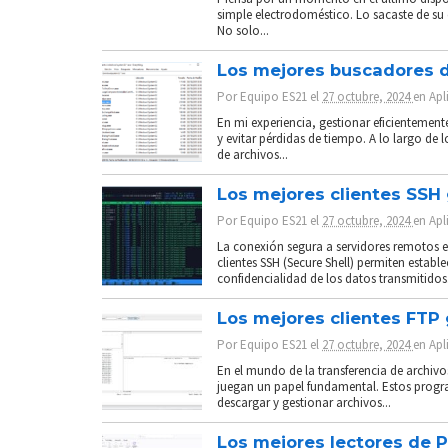
simple electrodoméstico. Lo sacaste de su 
No solo...
Los mejores buscadores d
Por
Equipo ES21
el
27 octubre, 2024
en
Apl
En mi experiencia, gestionar eficientemen
y evitar pérdidas de tiempo. A lo largo de
de archivos...
Los mejores clientes SSH 
Por
Equipo ES21
el
27 octubre, 2024
en
Apl
La conexión segura a servidores remotos es
clientes SSH (Secure Shell) permiten establ
confidencialidad de los datos transmitidos.
Los mejores clientes FTP 
Por
Equipo ES21
el
27 octubre, 2024
en
Apl
En el mundo de la transferencia de archivos
juegan un papel fundamental. Estos progr
descargar y gestionar archivos...
Los mejores lectores de P