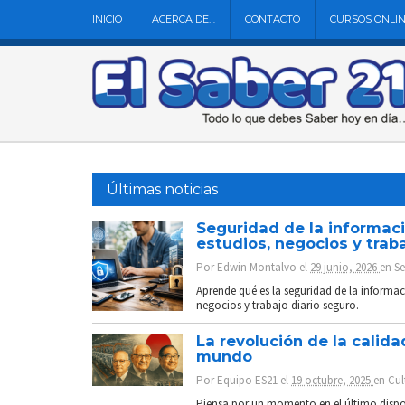
INICIO
ACERCA DE…
CONTACTO
CURSOS ONLI
Últimas noticias
Seguridad de la informaci
estudios, negocios y trab
Por
Edwin Montalvo
el
29 junio, 2026
en
Se
Aprende qué es la seguridad de la informac
negocios y trabajo diario seguro.
La revolución de la cali
mundo
Por
Equipo ES21
el
19 octubre, 2025
en
Cul
Piensa por un momento en el último dispos