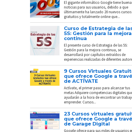
El gigante informático Google tiene buena
noticias para sus usuarios, debido a que
últimamente ha lanzado 20 nuevos cursos
gratuitos y totalmente online que...
Curso de Estrategia de la
5S: Gestión para la mejora
continua
El presente curso de Estrategia de las 5S:
Gestión para la mejora continua, se
desarrollará por capítulos extraídos de
experiencias realizadas de diferentes autores
9 Cursos Virtuales Gratui
que ofrece Google a trav
de ACTÍVATE
Actívate, el primer paso para alcanzar tus
metas Adquiere competencias digitales que
ayudarán a la hora de encontrar un trabaj
emprender. Cursos...
23 Cursos virtuales gratui
que ofrece Google a trav
de Garage Digital
Google ofrece para sus miles de usuarios e