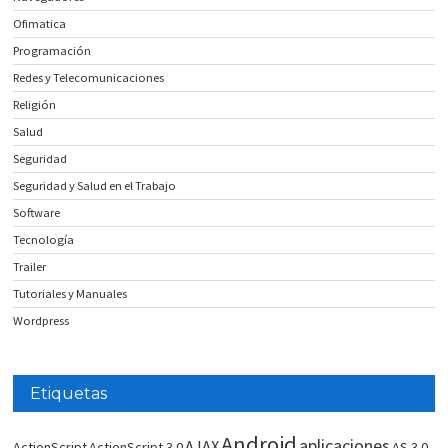
Ofimatica
Programación
Redes y Telecomunicaciones
Religión
Salud
Seguridad
Seguridad y Salud en el Trabajo
Software
Tecnología
Trailer
Tutoriales y Manuales
Wordpress
Etiquetas
Android
aplicaciones
AJAX
ActionScript
ActionScript 3.0
AS 3.0