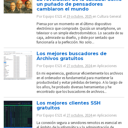
un puñado de pensadores
cambiaron el mundo
Por
Equipo ES21
el
19 octubre, 2025
en
Cultura General
Piensa por un momento en el último dispositivo
electrónico que compraste. Quizás un smartphone, un
televisor o un simple electrodoméstico. Lo sacaste de su
caja, admiraste su diseño, y diste por sentado que
funcionaría a la perfección. No solo...
Los mejores buscadores de
Archivos gratuitos
Por
Equipo ES21
el
27 octubre, 2024
en
Aplicaciones
En mi experiencia, gestionar eficientemente los archivos
en el ordenador es fundamental para mantener la
productividad y evitar pérdidas de tiempo. A lo largo de
los años, he probado diversas herramientas y he
encontrado que los buscadores de archivos...
Los mejores clientes SSH
gratuitos
Por
Equipo ES21
el
27 octubre, 2024
en
Aplicaciones
La conexión segura a servidores remotos es esencial en
el ámbito de la informática y la administración de