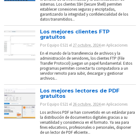
sistemas. Los clientes SSH (Secure Shell) permiten
establecer conexiones seguras y encriptadas,
garantizando la integridad y confidencialidad de los
datos transmitidos...
Los mejores clientes FTP
gratuitos
Por
Equipo ES21
el
27 octubre, 2024
en
Aplicaciones
En el mundo de la transferencia de archivos y la
administración de servidores, los clientes FTP (File
Transfer Protocol) juegan un papel fundamental. Estos
programas permiten conectar tu computadora a un
servidor remoto para subir, descargar y gestionar
archivos...
Los mejores lectores de PDF
gratuitos
Por
Equipo ES21
el
26 octubre, 2024
en
Aplicaciones
Los archivos PDF se han convertido en un estándar para
la distribución de documentos digitales gracias a su
versatilidad y consistencia en el formato. Ya sea para
fines educativos, profesionales o personales, disponer
de un lector de PDF eficiente...