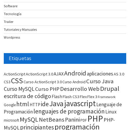
Software
Tecnología
Trailer
Tutoriales y Manuales
Wordpress
Etiquetas
Android
aplicaciones
AJAX
ActionScript
ActionScript 3.0
AS 3.0
CSS
Curso Java
CS3
Curso ActionScript 3.0
Curso Android
Drupal
Desarrollo Web
Curso MySQL
Curso PHP
escritura de código
Flash
Flash CS3
Flex
Flex 3
Framework
javascript
Java
html
ide
Lenguaje de
HTTP
Google
lenguajes de programación
Programación
Linux
PHP
MySQL
NetBeans
Panini
PHP-
microsoft
PDF
programación
principiantes
MySQL