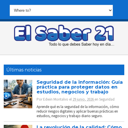
Últimas noticias
Seguridad de la información: Guía
práctica para proteger datos en
estudios, negocios y trabajo
Por
Edwin Montalvo
el
29 junio, 2026
en
Seguridad
Aprende qué es la seguridad de la información, cómo
reducir riesgos digitales y aplicar buenas prácticas en
estudios, negocios y trabajo diario seguro.
La revolución de la calidad: Cómo