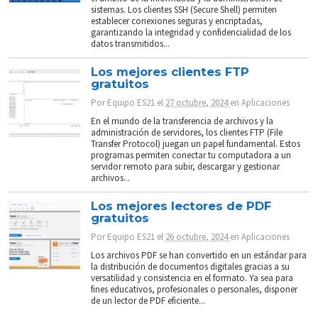
sistemas. Los clientes SSH (Secure Shell) permiten
establecer conexiones seguras y encriptadas,
garantizando la integridad y confidencialidad de los
datos transmitidos...
Los mejores clientes FTP
gratuitos
Por
Equipo ES21
el
27 octubre, 2024
en
Aplicaciones
En el mundo de la transferencia de archivos y la
administración de servidores, los clientes FTP (File
Transfer Protocol) juegan un papel fundamental. Estos
programas permiten conectar tu computadora a un
servidor remoto para subir, descargar y gestionar
archivos...
Los mejores lectores de PDF
gratuitos
Por
Equipo ES21
el
26 octubre, 2024
en
Aplicaciones
Los archivos PDF se han convertido en un estándar para
la distribución de documentos digitales gracias a su
versatilidad y consistencia en el formato. Ya sea para
fines educativos, profesionales o personales, disponer
de un lector de PDF eficiente...