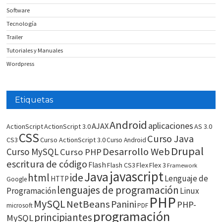
Software
Tecnología
Trailer
Tutoriales y Manuales
Wordpress
Etiquetas
Android
aplicaciones
AJAX
ActionScript
ActionScript 3.0
AS 3.0
CSS
Curso Java
CS3
Curso ActionScript 3.0
Curso Android
Drupal
Desarrollo Web
Curso MySQL
Curso PHP
escritura de código
Flash
Flash CS3
Flex
Flex 3
Framework
javascript
Java
html
ide
Lenguaje de
HTTP
Google
lenguajes de programación
Programación
Linux
PHP
MySQL
NetBeans
Panini
PHP-
microsoft
PDF
programación
principiantes
MySQL