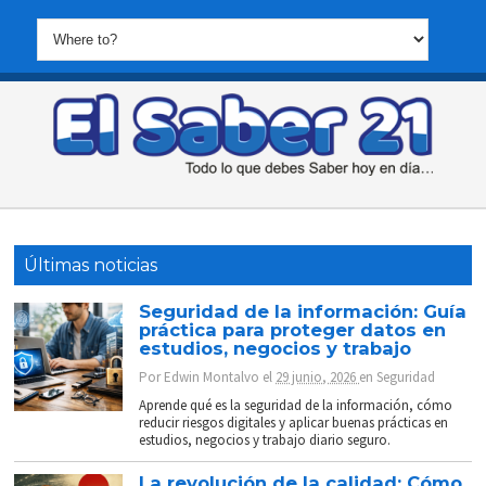
Últimas noticias
Seguridad de la información: Guía
práctica para proteger datos en
estudios, negocios y trabajo
Por
Edwin Montalvo
el
29 junio, 2026
en
Seguridad
Aprende qué es la seguridad de la información, cómo
reducir riesgos digitales y aplicar buenas prácticas en
estudios, negocios y trabajo diario seguro.
La revolución de la calidad: Cómo