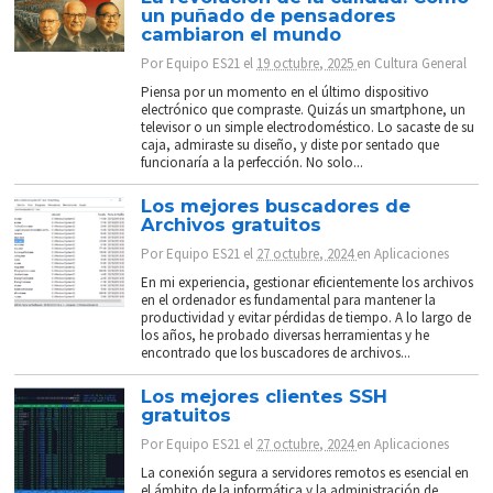
un puñado de pensadores
cambiaron el mundo
Por
Equipo ES21
el
19 octubre, 2025
en
Cultura General
Piensa por un momento en el último dispositivo
electrónico que compraste. Quizás un smartphone, un
televisor o un simple electrodoméstico. Lo sacaste de su
caja, admiraste su diseño, y diste por sentado que
funcionaría a la perfección. No solo...
Los mejores buscadores de
Archivos gratuitos
Por
Equipo ES21
el
27 octubre, 2024
en
Aplicaciones
En mi experiencia, gestionar eficientemente los archivos
en el ordenador es fundamental para mantener la
productividad y evitar pérdidas de tiempo. A lo largo de
los años, he probado diversas herramientas y he
encontrado que los buscadores de archivos...
Los mejores clientes SSH
gratuitos
Por
Equipo ES21
el
27 octubre, 2024
en
Aplicaciones
La conexión segura a servidores remotos es esencial en
el ámbito de la informática y la administración de