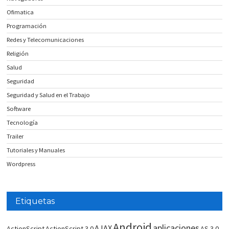
Ofimatica
Programación
Redes y Telecomunicaciones
Religión
Salud
Seguridad
Seguridad y Salud en el Trabajo
Software
Tecnología
Trailer
Tutoriales y Manuales
Wordpress
Etiquetas
Android
aplicaciones
AJAX
ActionScript
ActionScript 3.0
AS 3.0