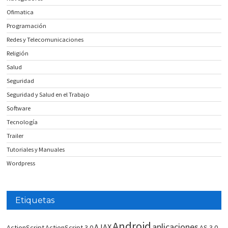
Ofimatica
Programación
Redes y Telecomunicaciones
Religión
Salud
Seguridad
Seguridad y Salud en el Trabajo
Software
Tecnología
Trailer
Tutoriales y Manuales
Wordpress
Etiquetas
Android
aplicaciones
AJAX
ActionScript
ActionScript 3.0
AS 3.0