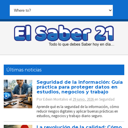
Últimas noticias
Seguridad de la información: Guía
práctica para proteger datos en
estudios, negocios y trabajo
Por
Edwin Montalvo
el
29 junio, 2026
en
Seguridad
Aprende qué es la seguridad de la información, cómo
reducir riesgos digitales y aplicar buenas prácticas en
estudios, negocios y trabajo diario seguro.
La revolución de la calidad: Cómo