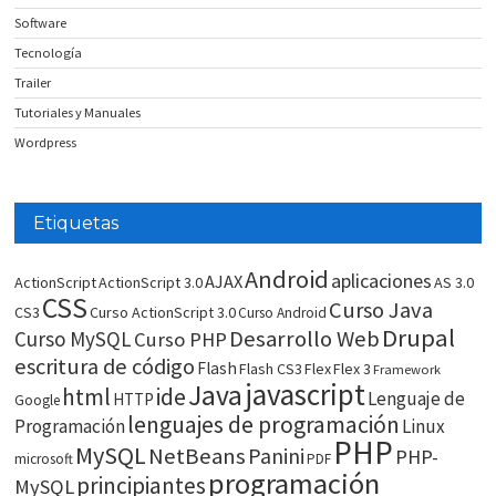
Software
Tecnología
Trailer
Tutoriales y Manuales
Wordpress
Etiquetas
Android
aplicaciones
AJAX
ActionScript
ActionScript 3.0
AS 3.0
CSS
Curso Java
CS3
Curso ActionScript 3.0
Curso Android
Drupal
Desarrollo Web
Curso MySQL
Curso PHP
escritura de código
Flash
Flash CS3
Flex
Flex 3
Framework
javascript
Java
html
ide
Lenguaje de
HTTP
Google
lenguajes de programación
Programación
Linux
PHP
MySQL
NetBeans
Panini
PHP-
microsoft
PDF
programación
principiantes
MySQL