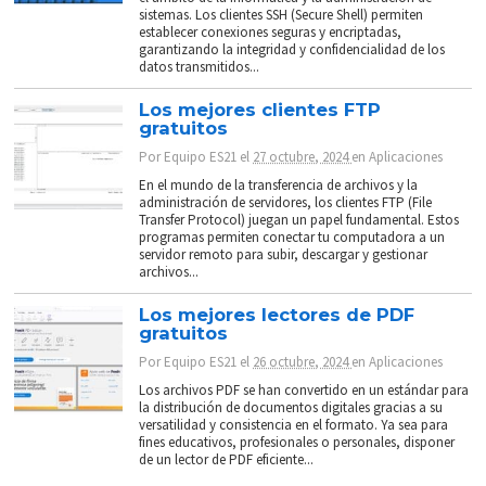
sistemas. Los clientes SSH (Secure Shell) permiten
establecer conexiones seguras y encriptadas,
garantizando la integridad y confidencialidad de los
datos transmitidos...
Los mejores clientes FTP
gratuitos
Por
Equipo ES21
el
27 octubre, 2024
en
Aplicaciones
En el mundo de la transferencia de archivos y la
administración de servidores, los clientes FTP (File
Transfer Protocol) juegan un papel fundamental. Estos
programas permiten conectar tu computadora a un
servidor remoto para subir, descargar y gestionar
archivos...
Los mejores lectores de PDF
gratuitos
Por
Equipo ES21
el
26 octubre, 2024
en
Aplicaciones
Los archivos PDF se han convertido en un estándar para
la distribución de documentos digitales gracias a su
versatilidad y consistencia en el formato. Ya sea para
fines educativos, profesionales o personales, disponer
de un lector de PDF eficiente...