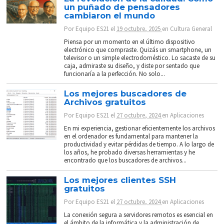
un puñado de pensadores
cambiaron el mundo
Por
Equipo ES21
el
19 octubre, 2025
en
Cultura General
Piensa por un momento en el último dispositivo
electrónico que compraste. Quizás un smartphone, un
televisor o un simple electrodoméstico. Lo sacaste de su
caja, admiraste su diseño, y diste por sentado que
funcionaría a la perfección. No solo...
Los mejores buscadores de
Archivos gratuitos
Por
Equipo ES21
el
27 octubre, 2024
en
Aplicaciones
En mi experiencia, gestionar eficientemente los archivos
en el ordenador es fundamental para mantener la
productividad y evitar pérdidas de tiempo. A lo largo de
los años, he probado diversas herramientas y he
encontrado que los buscadores de archivos...
Los mejores clientes SSH
gratuitos
Por
Equipo ES21
el
27 octubre, 2024
en
Aplicaciones
La conexión segura a servidores remotos es esencial en
el ámbito de la informática y la administración de