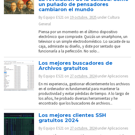
un puñado de pensadores
cambiaron el mundo
By
Equipo ES21
on
19 octubre, 2025
under
Cultura
General
Piensa por un momento en el último dispositivo
electrónico que compraste. Quizás un smartphone, un
televisor o un simple electrodoméstico. Lo sacaste de su
caja, admiraste su diseño, y diste por sentado que
funcionaría a la perfección. No solo...
Los mejores buscadores de
Archivos gratuitos
By
Equipo ES21
on
27 octubre, 2024
under
Aplicaciones
En mi experiencia, gestionar eficientemente los archivos
en el ordenador es fundamental para mantener la
productividad y evitar pérdidas de tiempo. A lo largo de
los años, he probado diversas herramientas y he
encontrado que los buscadores de archivos...
Los mejores clientes SSH
gratuitos 2024
By
Equipo ES21
on
27 octubre, 2024
under
Aplicaciones