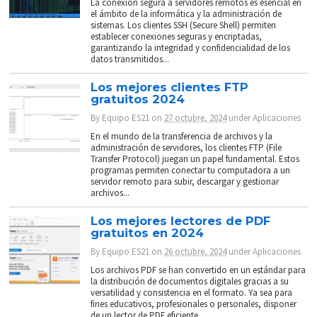
La conexión segura a servidores remotos es esencial en
el ámbito de la informática y la administración de
sistemas. Los clientes SSH (Secure Shell) permiten
establecer conexiones seguras y encriptadas,
garantizando la integridad y confidencialidad de los
datos transmitidos...
Los mejores clientes FTP
gratuitos 2024
By
Equipo ES21
on
27 octubre, 2024
under
Aplicaciones
En el mundo de la transferencia de archivos y la
administración de servidores, los clientes FTP (File
Transfer Protocol) juegan un papel fundamental. Estos
programas permiten conectar tu computadora a un
servidor remoto para subir, descargar y gestionar
archivos...
Los mejores lectores de PDF
gratuitos en 2024
By
Equipo ES21
on
26 octubre, 2024
under
Aplicaciones
Los archivos PDF se han convertido en un estándar para
la distribución de documentos digitales gracias a su
versatilidad y consistencia en el formato. Ya sea para
fines educativos, profesionales o personales, disponer
de un lector de PDF eficiente...