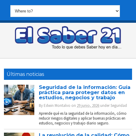
Últimas noticias
Seguridad de la información: Guía
práctica para proteger datos en
estudios, negocios y trabajo
By
Edwin Montalvo
on
29 junio, 2026
under
Seguridad
Aprende qué es la seguridad de la información, cómo
reducir riesgos digitales y aplicar buenas prácticas en
estudios, negocios y trabajo diario seguro.
La revolución de la calidad: Cómo