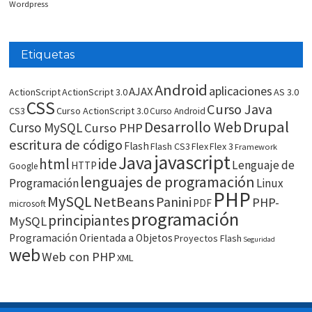
Wordpress
Etiquetas
Android
aplicaciones
AJAX
ActionScript
ActionScript 3.0
AS 3.0
CSS
Curso Java
CS3
Curso ActionScript 3.0
Curso Android
Drupal
Desarrollo Web
Curso MySQL
Curso PHP
escritura de código
Flash
Flash CS3
Flex
Flex 3
Framework
javascript
Java
html
ide
Lenguaje de
HTTP
Google
lenguajes de programación
Programación
Linux
PHP
MySQL
NetBeans
Panini
PHP-
PDF
microsoft
programación
principiantes
MySQL
Programación Orientada a Objetos
Proyectos Flash
Seguridad
web
Web con PHP
XML