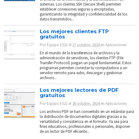
sistemas. Los clientes SSH (Secure Shell) permiten
establecer conexiones seguras y encriptadas,
garantizando la integridad y confidencialidad de los
datos transmitidos...
Los mejores clientes FTP
gratuitos
Por
Equipo ES21
el
27 octubre, 2024
en
Aplicaciones
En el mundo de la transferencia de archivos y la
administración de servidores, los clientes FTP (File
Transfer Protocol) juegan un papel fundamental. Estos
programas permiten conectar tu computadora a un
servidor remoto para subir, descargar y gestionar
archivos...
Los mejores lectores de PDF
gratuitos
Por
Equipo ES21
el
26 octubre, 2024
en
Aplicaciones
Los archivos PDF se han convertido en un estándar para
la distribución de documentos digitales gracias a su
versatilidad y consistencia en el formato. Ya sea para
fines educativos, profesionales o personales, disponer
de un lector de PDF eficiente...