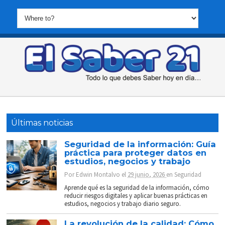
Últimas noticias
Seguridad de la información: Guía
práctica para proteger datos en
estudios, negocios y trabajo
Por
Edwin Montalvo
el
29 junio, 2026
en
Seguridad
Aprende qué es la seguridad de la información, cómo
reducir riesgos digitales y aplicar buenas prácticas en
estudios, negocios y trabajo diario seguro.
La revolución de la calidad: Cómo