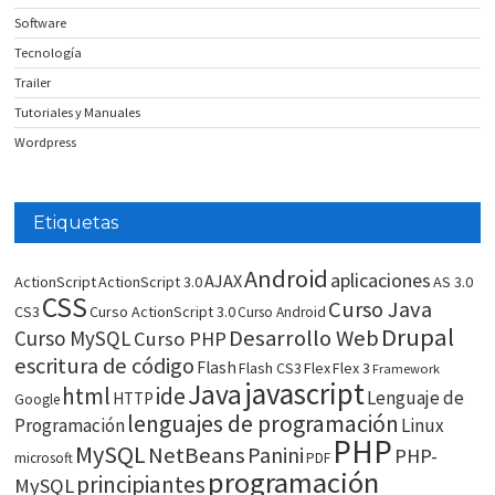
Software
Tecnología
Trailer
Tutoriales y Manuales
Wordpress
Etiquetas
Android
aplicaciones
AJAX
ActionScript
ActionScript 3.0
AS 3.0
CSS
Curso Java
CS3
Curso ActionScript 3.0
Curso Android
Drupal
Desarrollo Web
Curso MySQL
Curso PHP
escritura de código
Flash
Flash CS3
Flex
Flex 3
Framework
javascript
Java
html
ide
Lenguaje de
HTTP
Google
lenguajes de programación
Programación
Linux
PHP
MySQL
NetBeans
Panini
PHP-
microsoft
PDF
programación
principiantes
MySQL