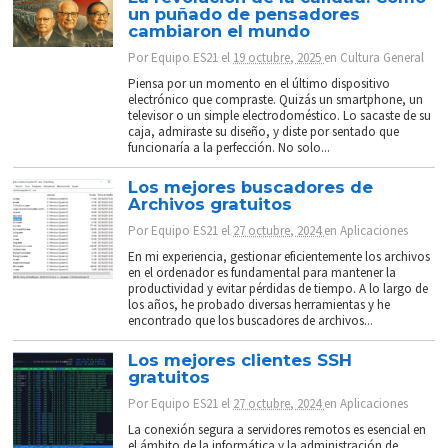
un puñado de pensadores
cambiaron el mundo
Por
Equipo ES21
el
19 octubre, 2025
en
Cultura General
Piensa por un momento en el último dispositivo
electrónico que compraste. Quizás un smartphone, un
televisor o un simple electrodoméstico. Lo sacaste de su
caja, admiraste su diseño, y diste por sentado que
funcionaría a la perfección. No solo...
Los mejores buscadores de
Archivos gratuitos
Por
Equipo ES21
el
27 octubre, 2024
en
Aplicaciones
En mi experiencia, gestionar eficientemente los archivos
en el ordenador es fundamental para mantener la
productividad y evitar pérdidas de tiempo. A lo largo de
los años, he probado diversas herramientas y he
encontrado que los buscadores de archivos...
Los mejores clientes SSH
gratuitos
Por
Equipo ES21
el
27 octubre, 2024
en
Aplicaciones
La conexión segura a servidores remotos es esencial en
el ámbito de la informática y la administración de