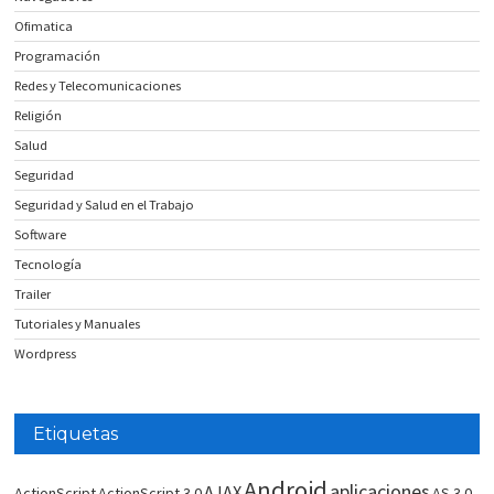
Ofimatica
Programación
Redes y Telecomunicaciones
Religión
Salud
Seguridad
Seguridad y Salud en el Trabajo
Software
Tecnología
Trailer
Tutoriales y Manuales
Wordpress
Etiquetas
Android
aplicaciones
AJAX
ActionScript
ActionScript 3.0
AS 3.0