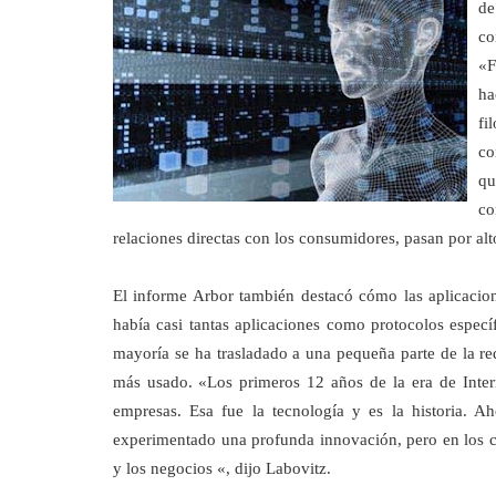
de
co
«F
ha
fi
co
qu
co
relaciones di
rectas con los consumidores, pasan por alto
El informe Arbor también destacó cómo las aplicacion
había casi tantas aplicaciones como protocolos especí
mayoría se ha trasladado a una pequeña parte de la re
más usado.
«Los primeros 12 años de la era de Inter
empresas. Esa fue la tecnología y es la historia. A
experimentado una profunda innovación, pero en los c
y los negocios «, dijo Labovitz.