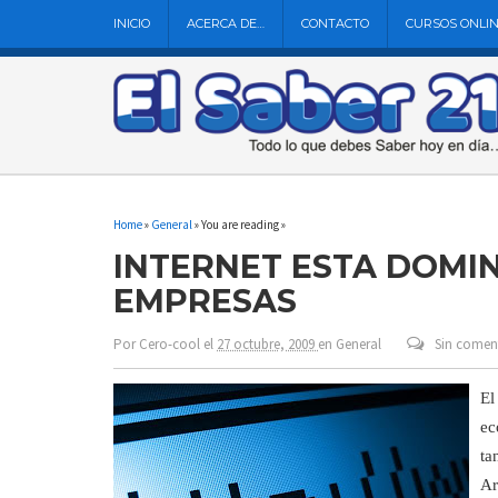
INICIO
ACERCA DE…
CONTACTO
CURSOS ONLI
Home
»
General
» You are reading »
INTERNET ESTA DOMI
EMPRESAS
Por
Cero-cool
el
27 octubre, 2009
en
General
Sin comen
El
ec
ta
Ar