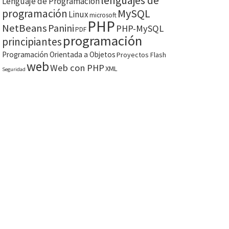
lenguajes de
Lenguaje de Programación
MySQL
programación
Linux
microsoft
PHP
NetBeans
Panini
PHP-MySQL
PDF
programación
principiantes
Programación Orientada a Objetos
Proyectos Flash
web
Web con PHP
XML
Seguridad