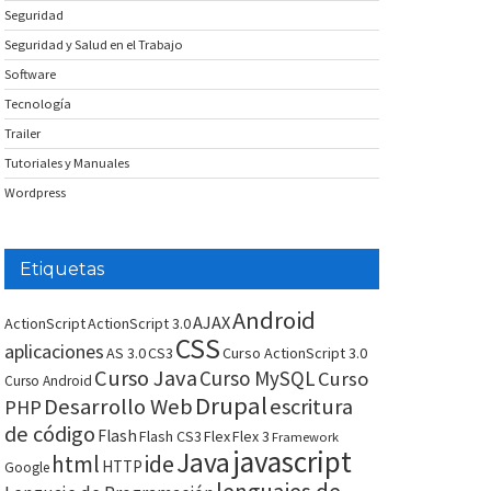
Seguridad
Seguridad y Salud en el Trabajo
Software
Tecnología
Trailer
Tutoriales y Manuales
Wordpress
Etiquetas
Android
AJAX
ActionScript
ActionScript 3.0
CSS
aplicaciones
AS 3.0
CS3
Curso ActionScript 3.0
Curso Java
Curso MySQL
Curso
Curso Android
Drupal
Desarrollo Web
escritura
PHP
de código
Flash
Flash CS3
Flex
Flex 3
Framework
javascript
Java
html
ide
HTTP
Google