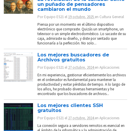
un puñado de pensadores
cambiaron el mundo
Por
Equipo ES21
el
19 octubre, 2025
en
Cultura General
Piensa por un momento en el último dispositivo
electrónico que compraste. Quizás un smartphone, un
televisor o un simple electrodoméstico. Lo sacaste de su
caja, admiraste su diseño, y diste por sentado que
funcionaría a la perfección. No solo...
Los mejores buscadores de
Archivos gratuitos
Por
Equipo ES21
el
27 octubre, 2024
en
Aplicaciones
En mi experiencia, gestionar eficientemente los archivos
en el ordenador es fundamental para mantener la
productividad y evitar pérdidas de tiempo. A lo largo de
los años, he probado diversas herramientas y he
encontrado que los buscadores de archivos...
Los mejores clientes SSH
gratuitos
Por
Equipo ES21
el
27 octubre, 2024
en
Aplicaciones
La conexión segura a servidores remotos es esencial en
el ámbito de la informática y la administración de