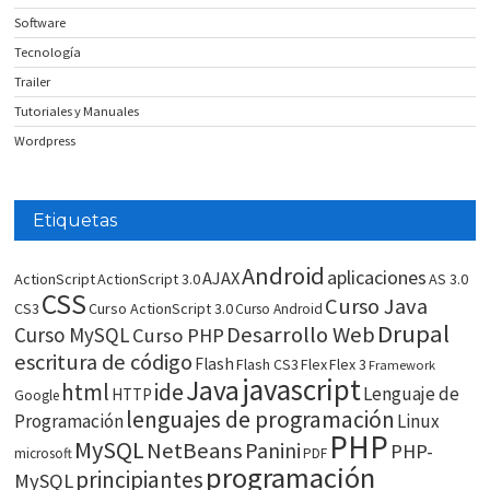
Software
Tecnología
Trailer
Tutoriales y Manuales
Wordpress
Etiquetas
Android
aplicaciones
AJAX
ActionScript
ActionScript 3.0
AS 3.0
CSS
Curso Java
CS3
Curso ActionScript 3.0
Curso Android
Drupal
Desarrollo Web
Curso MySQL
Curso PHP
escritura de código
Flash
Flash CS3
Flex
Flex 3
Framework
javascript
Java
html
ide
Lenguaje de
HTTP
Google
lenguajes de programación
Programación
Linux
PHP
MySQL
NetBeans
Panini
PHP-
microsoft
PDF
programación
principiantes
MySQL