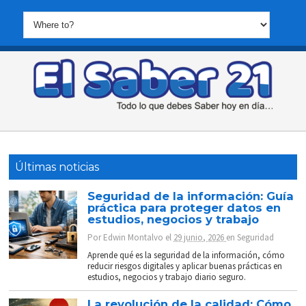
Últimas noticias
Seguridad de la información: Guía
práctica para proteger datos en
estudios, negocios y trabajo
Por
Edwin Montalvo
el
29 junio, 2026
en
Seguridad
Aprende qué es la seguridad de la información, cómo
reducir riesgos digitales y aplicar buenas prácticas en
estudios, negocios y trabajo diario seguro.
La revolución de la calidad: Cómo