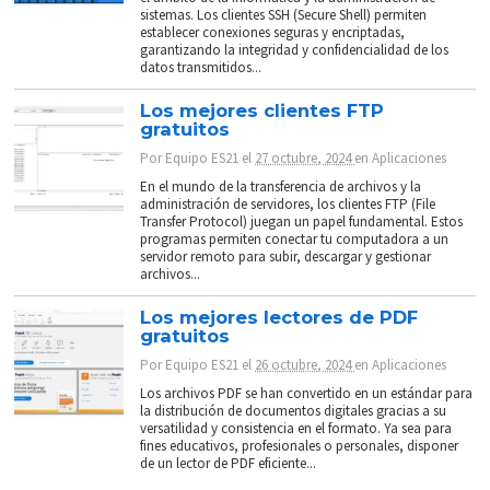
sistemas. Los clientes SSH (Secure Shell) permiten
establecer conexiones seguras y encriptadas,
garantizando la integridad y confidencialidad de los
datos transmitidos...
Los mejores clientes FTP
gratuitos
Por
Equipo ES21
el
27 octubre, 2024
en
Aplicaciones
En el mundo de la transferencia de archivos y la
administración de servidores, los clientes FTP (File
Transfer Protocol) juegan un papel fundamental. Estos
programas permiten conectar tu computadora a un
servidor remoto para subir, descargar y gestionar
archivos...
Los mejores lectores de PDF
gratuitos
Por
Equipo ES21
el
26 octubre, 2024
en
Aplicaciones
Los archivos PDF se han convertido en un estándar para
la distribución de documentos digitales gracias a su
versatilidad y consistencia en el formato. Ya sea para
fines educativos, profesionales o personales, disponer
de un lector de PDF eficiente...