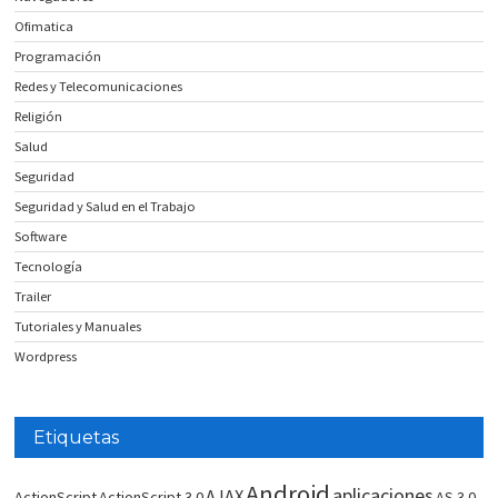
Ofimatica
Programación
Redes y Telecomunicaciones
Religión
Salud
Seguridad
Seguridad y Salud en el Trabajo
Software
Tecnología
Trailer
Tutoriales y Manuales
Wordpress
Etiquetas
Android
aplicaciones
AJAX
ActionScript
ActionScript 3.0
AS 3.0