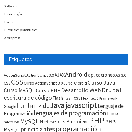
Software
Tecnología
Trailer
Tutoriales y Manuales
Wordpress
Etiquetas
Android
aplicaciones
AJAX
ActionScript
ActionScript 3.0
AS 3.0
CSS
Curso Java
CS3
Curso ActionScript 3.0
Curso Android
Drupal
Desarrollo Web
Curso MySQL
Curso PHP
escritura de código
Flash
Flash CS3
Flex
Flex 3
Framework
javascript
Java
html
ide
Lenguaje de
HTTP
Google
lenguajes de programación
Programación
Linux
PHP
MySQL
NetBeans
Panini
PHP-
microsoft
PDF
programación
principiantes
MySQL