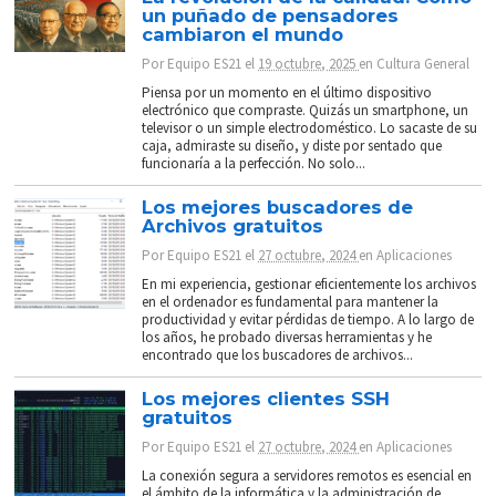
un puñado de pensadores
cambiaron el mundo
Por
Equipo ES21
el
19 octubre, 2025
en
Cultura General
Piensa por un momento en el último dispositivo
electrónico que compraste. Quizás un smartphone, un
televisor o un simple electrodoméstico. Lo sacaste de su
caja, admiraste su diseño, y diste por sentado que
funcionaría a la perfección. No solo...
Los mejores buscadores de
Archivos gratuitos
Por
Equipo ES21
el
27 octubre, 2024
en
Aplicaciones
En mi experiencia, gestionar eficientemente los archivos
en el ordenador es fundamental para mantener la
productividad y evitar pérdidas de tiempo. A lo largo de
los años, he probado diversas herramientas y he
encontrado que los buscadores de archivos...
Los mejores clientes SSH
gratuitos
Por
Equipo ES21
el
27 octubre, 2024
en
Aplicaciones
La conexión segura a servidores remotos es esencial en
el ámbito de la informática y la administración de