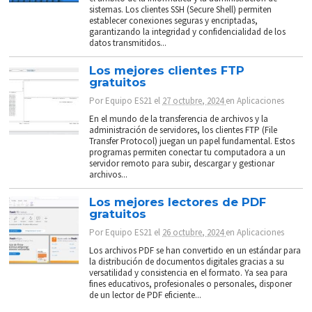
sistemas. Los clientes SSH (Secure Shell) permiten
establecer conexiones seguras y encriptadas,
garantizando la integridad y confidencialidad de los
datos transmitidos...
Los mejores clientes FTP
gratuitos
Por
Equipo ES21
el
27 octubre, 2024
en
Aplicaciones
En el mundo de la transferencia de archivos y la
administración de servidores, los clientes FTP (File
Transfer Protocol) juegan un papel fundamental. Estos
programas permiten conectar tu computadora a un
servidor remoto para subir, descargar y gestionar
archivos...
Los mejores lectores de PDF
gratuitos
Por
Equipo ES21
el
26 octubre, 2024
en
Aplicaciones
Los archivos PDF se han convertido en un estándar para
la distribución de documentos digitales gracias a su
versatilidad y consistencia en el formato. Ya sea para
fines educativos, profesionales o personales, disponer
de un lector de PDF eficiente...