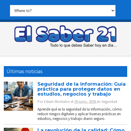
Últimas noticias
Seguridad de la información: Guía
práctica para proteger datos en
estudios, negocios y trabajo
Por
Edwin Montalvo
el
29 junio, 2026
en
Seguridad
Aprende qué es la seguridad de la información, cómo
reducir riesgos digitales y aplicar buenas prácticas en
estudios, negocios y trabajo diario seguro.
La revolución de la calidad: Cómo