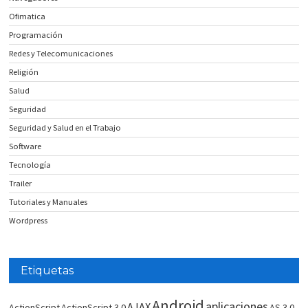
Ofimatica
Programación
Redes y Telecomunicaciones
Religión
Salud
Seguridad
Seguridad y Salud en el Trabajo
Software
Tecnología
Trailer
Tutoriales y Manuales
Wordpress
Etiquetas
Android
aplicaciones
AJAX
ActionScript
ActionScript 3.0
AS 3.0