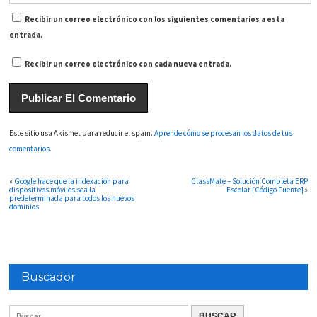
Recibir un correo electrónico con los siguientes comentarios a esta
entrada.
Recibir un correo electrónico con cada nueva entrada.
Este sitio usa Akismet para reducir el spam.
Aprende cómo se procesan los datos de tus
comentarios.
«
Google hace que la indexación para
ClassMate – Solución Completa ERP
dispositivos móviles sea la
Escolar [Código Fuente]
»
predeterminada para todos los nuevos
dominios
Buscador