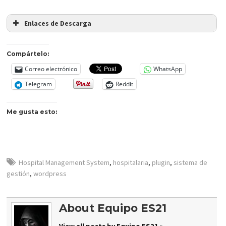
Enlaces de Descarga
Compártelo:
Correo electrónico
WhatsApp
Telegram
Reddit
Me gusta esto:
Hospital Management System
,
hospitalaria
,
plugin
,
sistema de
gestión
,
wordpress
About Equipo ES21
View all posts by Equipo ES21 »