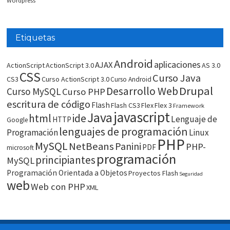
Wordpress
Etiquetas
Android
aplicaciones
AJAX
ActionScript
ActionScript 3.0
AS 3.0
CSS
Curso Java
CS3
Curso ActionScript 3.0
Curso Android
Drupal
Desarrollo Web
Curso MySQL
Curso PHP
escritura de código
Flash
Flash CS3
Flex
Flex 3
Framework
javascript
Java
html
ide
Lenguaje de
HTTP
Google
lenguajes de programación
Programación
Linux
PHP
MySQL
NetBeans
Panini
PHP-
PDF
microsoft
programación
principiantes
MySQL
Programación Orientada a Objetos
Proyectos Flash
Seguridad
web
Web con PHP
XML