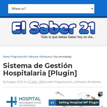
Home
»
Programación
»
Software
»
Wordpress
» You are reading »
Sistema de Gestión
Hospitalaria [Plugin]
By
Equipo ES21
on
17 julio, 2019
under
Programación
,
Software
,
Wordpress