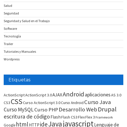
Salud
Seguridad
Seguridad y Salud en el Trabajo
Software
Tecnología
Trailer
Tutoriales y Manuales
Wordpress
Etiquetas
Android
aplicaciones
AJAX
ActionScript
ActionScript 3.0
AS 3.0
CSS
Curso Java
CS3
Curso ActionScript 3.0
Curso Android
Drupal
Desarrollo Web
Curso MySQL
Curso PHP
escritura de código
Flash
Flash CS3
Flex
Flex 3
Framework
javascript
Java
html
ide
Lenguaje de
HTTP
Google