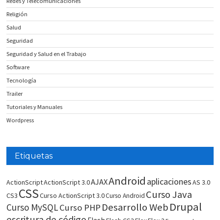
Redes y Telecomunicaciones
Religión
Salud
Seguridad
Seguridad y Salud en el Trabajo
Software
Tecnología
Trailer
Tutoriales y Manuales
Wordpress
Etiquetas
Android
aplicaciones
AJAX
ActionScript
ActionScript 3.0
AS 3.0
CSS
Curso Java
CS3
Curso ActionScript 3.0
Curso Android
Drupal
Desarrollo Web
Curso MySQL
Curso PHP
escritura de código