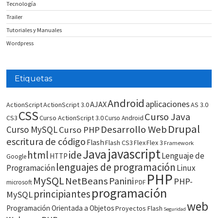
Tecnología
Trailer
Tutoriales y Manuales
Wordpress
Etiquetas
Android
aplicaciones
AJAX
ActionScript
ActionScript 3.0
AS 3.0
CSS
Curso Java
CS3
Curso ActionScript 3.0
Curso Android
Drupal
Desarrollo Web
Curso MySQL
Curso PHP
escritura de código
Flash
Flash CS3
Flex
Flex 3
Framework
javascript
Java
html
ide
Lenguaje de
HTTP
Google
lenguajes de programación
Programación
Linux
PHP
MySQL
NetBeans
Panini
PHP-
microsoft
PDF
programación
principiantes
MySQL
web
Programación Orientada a Objetos
Proyectos Flash
Seguridad