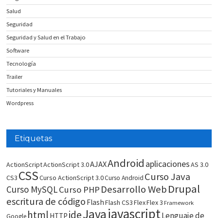
Salud
Seguridad
Seguridad y Salud en el Trabajo
Software
Tecnología
Trailer
Tutoriales y Manuales
Wordpress
Etiquetas
Android
aplicaciones
AJAX
ActionScript
ActionScript 3.0
AS 3.0
CSS
Curso Java
CS3
Curso ActionScript 3.0
Curso Android
Drupal
Desarrollo Web
Curso MySQL
Curso PHP
escritura de código
Flash
Flash CS3
Flex
Flex 3
Framework
javascript
Java
html
ide
Lenguaje de
HTTP
Google