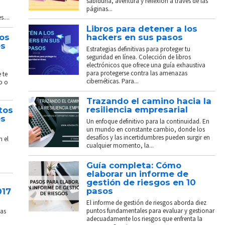
sabiduría, aventura y reflexión a través de las
páginas...
....
Libros para detener a los
tos
hackers en sus pasos
és
Estrategias definitivas para proteger tu
seguridad en línea. Colección de libros
electrónicos que ofrece una guía exhaustiva
para protegerse contra las amenazas
 te
cibernéticas. Para...
o o
Trazando el camino hacia la
resiliencia empresarial
tos
és
Un enfoque definitivo para la continuidad. En
un mundo en constante cambio, donde los
desafíos y las incertidumbres pueden surgir en
n el
cualquier momento, la...
Guía completa: Cómo
elaborar un informe de
gestión de riesgos en 10
pasos
017
El informe de gestión de riesgos aborda diez
puntos fundamentales para evaluar y gestionar
sas
adecuadamente los riesgos que enfrenta la