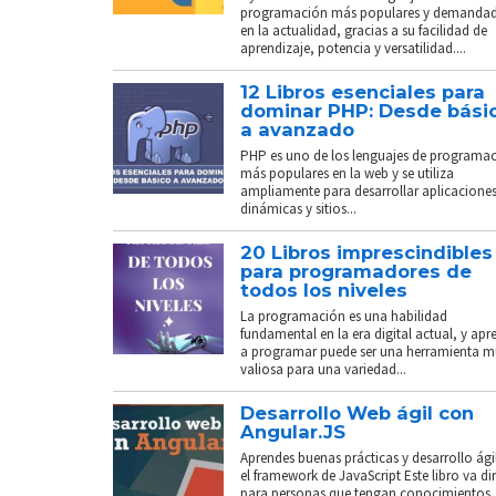
programación más populares y demanda
en la actualidad, gracias a su facilidad de
aprendizaje, potencia y versatilidad....
12 Libros esenciales para
dominar PHP: Desde bási
a avanzado
PHP es uno de los lenguajes de programa
más populares en la web y se utiliza
ampliamente para desarrollar aplicacione
dinámicas y sitios...
20 Libros imprescindibles
para programadores de
todos los niveles
La programación es una habilidad
fundamental en la era digital actual, y apr
a programar puede ser una herramienta 
valiosa para una variedad...
Desarrollo Web ágil con
Angular.JS
Aprendes buenas prácticas y desarrollo ági
el framework de JavaScript Este libro va di
para personas que tengan conocimientos