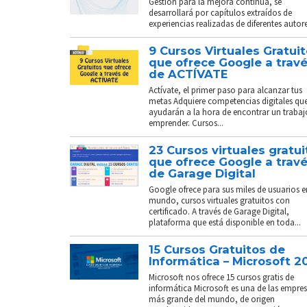
Gestión para la mejora continua, se
desarrollará por capítulos extraídos de
experiencias realizadas de diferentes autores
9 Cursos Virtuales Gratui
que ofrece Google a trav
de ACTÍVATE
Actívate, el primer paso para alcanzar tus
metas Adquiere competencias digitales que
ayudarán a la hora de encontrar un trabaj
emprender. Cursos...
23 Cursos virtuales gratui
que ofrece Google a trav
de Garage Digital
Google ofrece para sus miles de usuarios e
mundo, cursos virtuales gratuitos con
certificado. A través de Garage Digital,
plataforma que está disponible en toda...
15 Cursos Gratuitos de
Informática – Microsoft 2
Microsoft nos ofrece 15 cursos gratis de
informática Microsoft es una de las empre
más grande del mundo, de origen