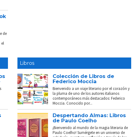
ook
e de
 el
Libros
os
Colección de Libros de
e
Federico Moccia
s
Bienvenido a un viaje literario por el corazón y
la pluma de uno de los autores italianos
contemporáneos más destacados: Federico
Moccia. Conocido por...
s
Despertando Almas: Libros
de Paulo Coelho
¡Bienvenido al mundo de la magia literaria de
Paulo Coelho! Sumérgete en un universo de