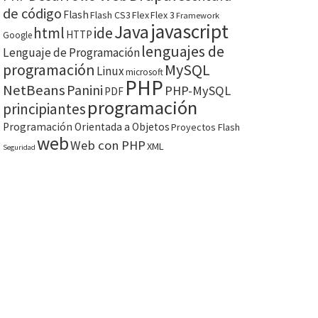
de código
Flash
Flash CS3
Flex
Flex 3
Framework
javascript
Java
html
ide
HTTP
Google
lenguajes de
Lenguaje de Programación
programación
MySQL
Linux
microsoft
PHP
NetBeans
Panini
PHP-MySQL
PDF
programación
principiantes
Programación Orientada a Objetos
Proyectos Flash
web
Web con PHP
XML
Seguridad