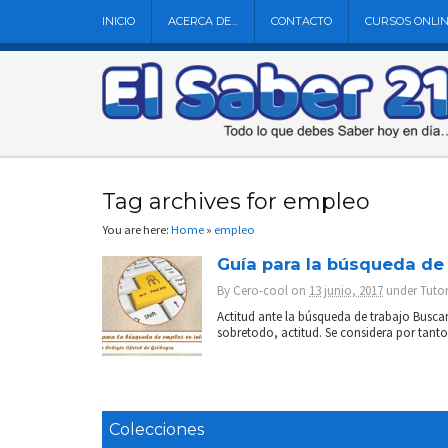
INICIO
ACERCA DE…
CONTACTO
CURSOS ONLI
Tag archives for empleo
You are here:
Home
»
empleo
Guía para la búsqueda de
By
Cero-cool
on
13 junio, 2017
under
Tutor
Actitud ante la búsqueda de trabajo Buscar 
sobretodo, actitud. Se considera por tant
Colecciones