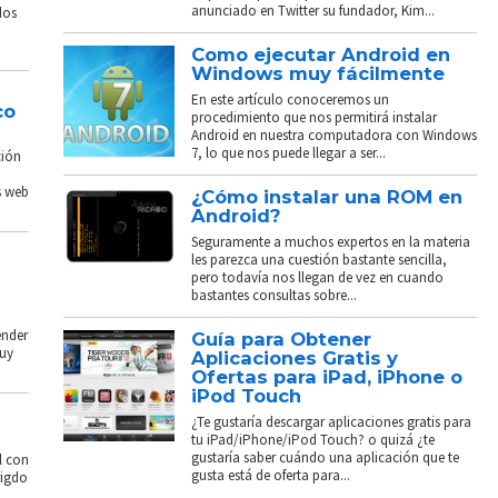
anunciado en Twitter su fundador, Kim...
dos
Como ejecutar Android en
Windows muy fácilmente
En este artículo conoceremos un
co
procedimiento que nos permitirá instalar
Android en nuestra computadora con Windows
7, lo que nos puede llegar a ser...
ción
s web
¿Cómo instalar una ROM en
Android?
Seguramente a muchos expertos en la materia
les parezca una cuestión bastante sencilla,
pero todavía nos llegan de vez en cuando
bastantes consultas sobre...
ender
Guía para Obtener
muy
Aplicaciones Gratis y
Ofertas para iPad, iPhone o
iPod Touch
¿Te gustaría descargar aplicaciones gratis para
tu iPad/iPhone/iPod Touch? o quizá ¿te
gustaría saber cuándo una aplicación que te
l con
gusta está de oferta para...
rigdo