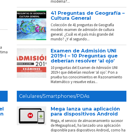
moderna?...
41 Preguntas de Geografía –
Cultura General
Colección de 41 preguntas de Geografía
modelo examen de admisión de cultura
general. ¿Cuál es el país más grande del
mundo? ¿Y el segundo...
La
Examen de Admisión UNI
ptima
2019-I – 10 Preguntas que
deberían resolver ‘al ojo’
10 preguntas del Examen de Admisión UNI
2019-I que deberían resolver ‘al ojo’. Pon a
prueba tus conocimientos en Razonamiento
Matemático y resuelve estas...
Celulares/Smartphones/PDAs
el
Mega lanza una aplicación
on
para dispositivos Android
Mega, el servicio de almacenamiento sucesor
de Megaupload, ha lanzado una aplicación
disponible para dispositivos Android, como ha