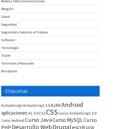
Redes y Telecomunicaciones
Religión
Salud
Seguridad
Seguridad y Salud en el Trabajo
Software
Tecnología
Trailer
Tutoriales y Manuales
Wordpress
Etiquetas
Android
AJAX
ActionScript
ActionScript 3.0
CSS
aplicaciones
AS 3.0
CS3
Curso ActionScript 3.0
Curso Java
Curso MySQL
Curso
Curso Android
Drupal
Desarrollo Web
escritura
PHP