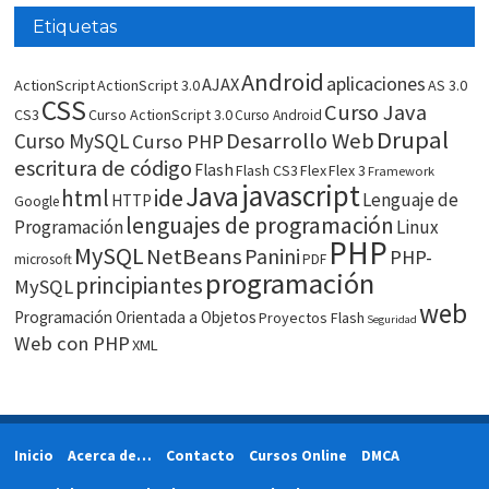
Etiquetas
Android
aplicaciones
AJAX
ActionScript
ActionScript 3.0
AS 3.0
CSS
Curso Java
CS3
Curso ActionScript 3.0
Curso Android
Drupal
Desarrollo Web
Curso MySQL
Curso PHP
escritura de código
Flash
Flash CS3
Flex
Flex 3
Framework
javascript
Java
html
ide
Lenguaje de
HTTP
Google
lenguajes de programación
Programación
Linux
PHP
MySQL
NetBeans
Panini
PHP-
microsoft
PDF
programación
principiantes
MySQL
web
Programación Orientada a Objetos
Proyectos Flash
Seguridad
Web con PHP
XML
Inicio
Acerca de…
Contacto
Cursos Online
DMCA