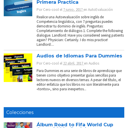
Primera Practica
Por
Cero-cool
el
7 junio, 2017
en
AutoEvaluación
Realice una Autoevaluación sobre inglés de
Competencia lingüística, con 7 preguntas puedes
demostrar tu dominio de inglés. Preguntas:
Completamiento de diálogos 1. Complete the following
dialogue. Landlord: Have you considered seeing patients
again? Physician: Certainly. I do miss practice!
Landlord:...
Audios de Idiomas Para Dummies
Por
Cero-cool
el
22 abril, 2017
en
Audios
Para Dummies es una serie de libros de aprendizaje que
tienen como objetivo presentar guías sencillas para
lectores nuevos en diversos temas. A pesar del título, el
editor enfatiza que los libros no son literalmente para
«tontos», sino para inexpertos...
Colecciones
Álbum Road to Fifa World Cup