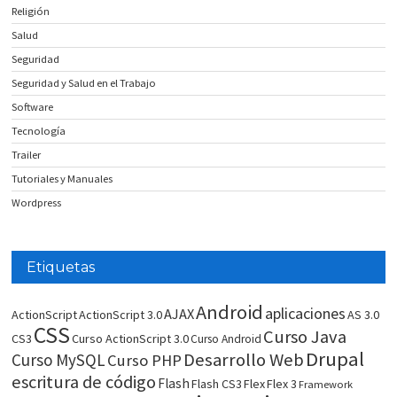
Religión
Salud
Seguridad
Seguridad y Salud en el Trabajo
Software
Tecnología
Trailer
Tutoriales y Manuales
Wordpress
Etiquetas
Android
aplicaciones
AJAX
ActionScript
ActionScript 3.0
AS 3.0
CSS
Curso Java
CS3
Curso ActionScript 3.0
Curso Android
Drupal
Desarrollo Web
Curso MySQL
Curso PHP
escritura de código
Flash
Flash CS3
Flex
Flex 3
Framework