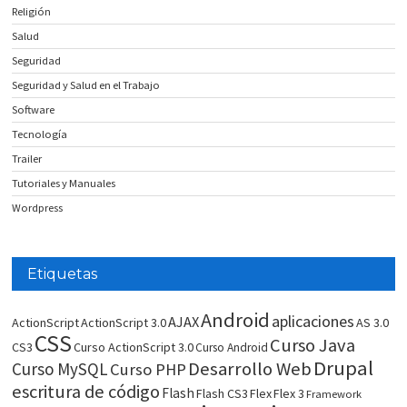
Religión
Salud
Seguridad
Seguridad y Salud en el Trabajo
Software
Tecnología
Trailer
Tutoriales y Manuales
Wordpress
Etiquetas
Android
aplicaciones
AJAX
ActionScript
ActionScript 3.0
AS 3.0
CSS
Curso Java
CS3
Curso ActionScript 3.0
Curso Android
Drupal
Desarrollo Web
Curso MySQL
Curso PHP
escritura de código
Flash
Flash CS3
Flex
Flex 3
Framework