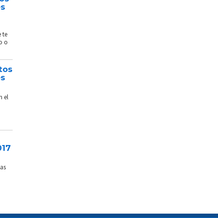
és
 te
o o
tos
és
n el
017
sas