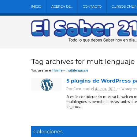
INICIO
ACERCA DE…
CONTACTO
CURSOS ONLI
Tag archives for multilenguaje
You are here:
Home
»
multilenguaje
5 plugins de WordPress p
Por
Cero-cool
el
4 junio, 2011
en
Wordpres
Si estás considerando mostrar tu web en 
multilingües es permitir a los visitantes 
algunos...
Colecciones