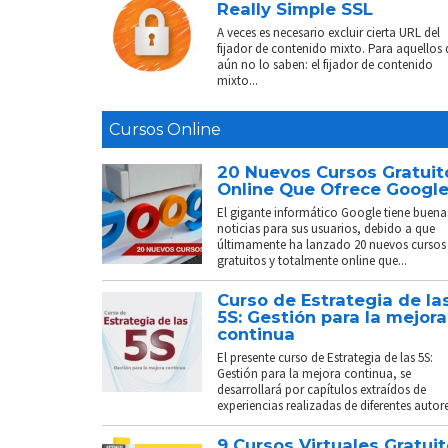
Really Simple SSL
A veces es necesario excluir cierta URL del
fijador de contenido mixto. Para aquellos
aún no lo saben: el fijador de contenido
mixto...
Cursos Online
20 Nuevos Cursos Gratuit
Online Que Ofrece Googl
El gigante informático Google tiene buena
noticias para sus usuarios, debido a que
últimamente ha lanzado 20 nuevos cursos
gratuitos y totalmente online que...
Curso de Estrategia de la
5S: Gestión para la mejora
continua
El presente curso de Estrategia de las 5S:
Gestión para la mejora continua, se
desarrollará por capítulos extraídos de
experiencias realizadas de diferentes autores
9 Cursos Virtuales Gratui