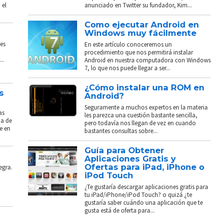
 el
anunciado en Twitter su fundador, Kim...
Como ejecutar Android en
Windows muy fácilmente
es
En este artículo conoceremos un
procedimiento que nos permitirá instalar
..
Android en nuestra computadora con Windows
7, lo que nos puede llegar a ser...
¿Cómo instalar una ROM en
s
Android?
Seguramente a muchos expertos en la materia
as
les parezca una cuestión bastante sencilla,
ba de
pero todavía nos llegan de vez en cuando
e en
bastantes consultas sobre...
Guía para Obtener
Aplicaciones Gratis y
Ofertas para iPad, iPhone o
egra.
iPod Touch
¿Te gustaría descargar aplicaciones gratis para
tu iPad/iPhone/iPod Touch? o quizá ¿te
gustaría saber cuándo una aplicación que te
gusta está de oferta para...