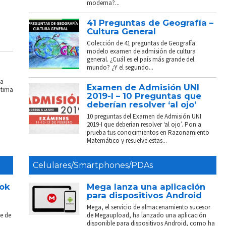
moderna?...
41 Preguntas de Geografía –
Cultura General
Colección de 41 preguntas de Geografía
modelo examen de admisión de cultura
general. ¿Cuál es el país más grande del
mundo? ¿Y el segundo...
La
Examen de Admisión UNI
ptima
2019-I – 10 Preguntas que
deberían resolver ‘al ojo’
10 preguntas del Examen de Admisión UNI
2019-I que deberían resolver ‘al ojo’. Pon a
prueba tus conocimientos en Razonamiento
Matemático y resuelve estas...
Celulares/Smartphones/PDAs
ook
Mega lanza una aplicación
para dispositivos Android
Mega, el servicio de almacenamiento sucesor
e de
de Megaupload, ha lanzado una aplicación
disponible para dispositivos Android, como ha