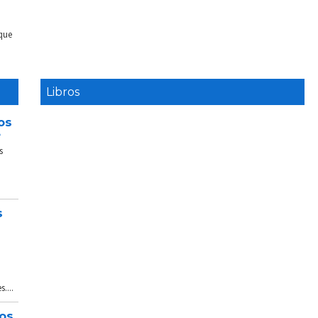
 que
Libros
os
e
s
s
....
tos