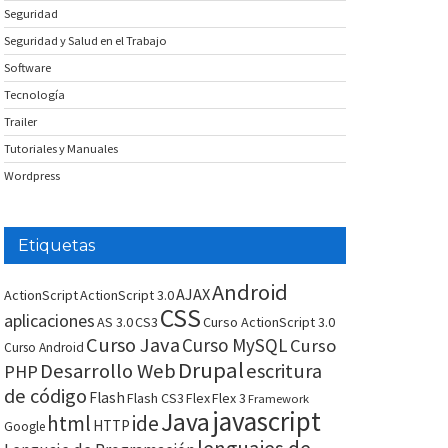
Seguridad
Seguridad y Salud en el Trabajo
Software
Tecnología
Trailer
Tutoriales y Manuales
Wordpress
Etiquetas
Android
AJAX
ActionScript
ActionScript 3.0
CSS
aplicaciones
AS 3.0
CS3
Curso ActionScript 3.0
Curso Java
Curso MySQL
Curso
Curso Android
Drupal
Desarrollo Web
escritura
PHP
de código
Flash
Flash CS3
Flex
Flex 3
Framework
javascript
Java
html
ide
HTTP
Google