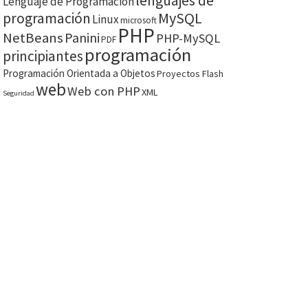
lenguajes de
Lenguaje de Programación
MySQL
programación
Linux
microsoft
PHP
NetBeans
Panini
PHP-MySQL
PDF
programación
principiantes
Programación Orientada a Objetos
Proyectos Flash
web
Web con PHP
XML
Seguridad