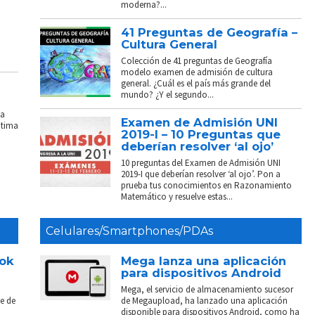
moderna?...
41 Preguntas de Geografía –
Cultura General
Colección de 41 preguntas de Geografía
modelo examen de admisión de cultura
general. ¿Cuál es el país más grande del
mundo? ¿Y el segundo...
La
Examen de Admisión UNI
ptima
2019-I – 10 Preguntas que
deberían resolver ‘al ojo’
10 preguntas del Examen de Admisión UNI
2019-I que deberían resolver ‘al ojo’. Pon a
prueba tus conocimientos en Razonamiento
Matemático y resuelve estas...
Celulares/Smartphones/PDAs
ook
Mega lanza una aplicación
para dispositivos Android
Mega, el servicio de almacenamiento sucesor
e de
de Megaupload, ha lanzado una aplicación
disponible para dispositivos Android, como ha