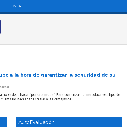
NE
DMCA
ube a la hora de garantizar la seguridad de su
nternet
sa no se debe hacer “por una moda”. Para comenzar ha introducir este tipo de
uenta las necesidades reales y las ventajas de...
AutoEvaluación