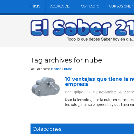
INICIO
ACERCA DE…
CONTACTO
CURSOS ONLI
Tag archives for nube
You are here:
Home
»
nube
10 ventajas que tiene la n
empresa
Por
Equipo ES21
el
8 noviembre, 2012
en
I
Usar la tecnología en la nube en su empre
tecnología en su empresa hay que tener en c
Colecciones