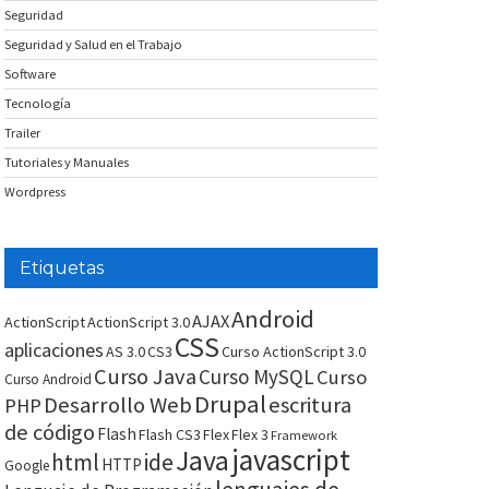
Seguridad
Seguridad y Salud en el Trabajo
Software
Tecnología
Trailer
Tutoriales y Manuales
Wordpress
Etiquetas
Android
AJAX
ActionScript
ActionScript 3.0
CSS
aplicaciones
AS 3.0
CS3
Curso ActionScript 3.0
Curso Java
Curso MySQL
Curso
Curso Android
Drupal
Desarrollo Web
escritura
PHP
de código
Flash
Flash CS3
Flex
Flex 3
Framework
javascript
Java
html
ide
HTTP
Google