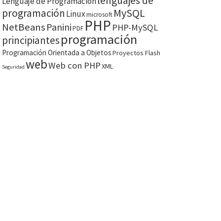
lenguajes de
Lenguaje de Programación
MySQL
programación
Linux
microsoft
PHP
NetBeans
Panini
PHP-MySQL
PDF
programación
principiantes
Programación Orientada a Objetos
Proyectos Flash
web
Web con PHP
XML
Seguridad