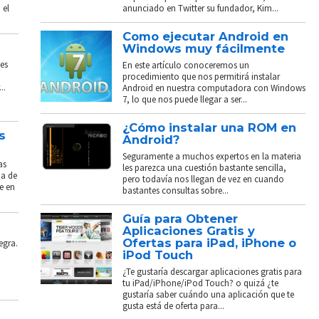
 el
anunciado en Twitter su fundador, Kim...
Como ejecutar Android en
Windows muy fácilmente
es
En este artículo conoceremos un
procedimiento que nos permitirá instalar
..
Android en nuestra computadora con Windows
7, lo que nos puede llegar a ser...
¿Cómo instalar una ROM en
s
Android?
Seguramente a muchos expertos en la materia
as
les parezca una cuestión bastante sencilla,
ba de
pero todavía nos llegan de vez en cuando
e en
bastantes consultas sobre...
Guía para Obtener
Aplicaciones Gratis y
Ofertas para iPad, iPhone o
egra.
iPod Touch
¿Te gustaría descargar aplicaciones gratis para
tu iPad/iPhone/iPod Touch? o quizá ¿te
gustaría saber cuándo una aplicación que te
gusta está de oferta para...