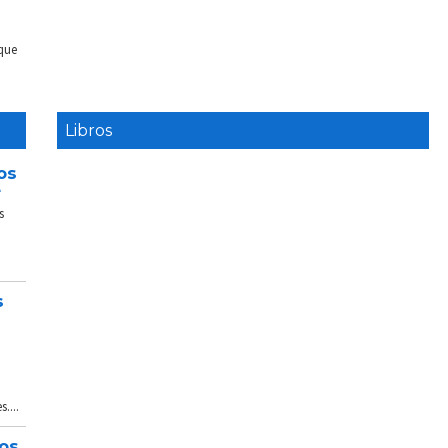
 que
Libros
os
e
s
s
....
tos