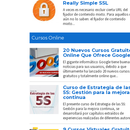
Really Simple SSL
A veces es necesario excluir cierta URL del
fijador de contenido mixto. Para aquellos
aún no lo saben: el fijador de contenido
mixto...
Cursos Online
20 Nuevos Cursos Gratuit
Online Que Ofrece Googl
El gigante informático Google tiene buena
noticias para sus usuarios, debido a que
últimamente ha lanzado 20 nuevos cursos
gratuitos y totalmente online que...
Curso de Estrategia de la
5S: Gestión para la mejora
continua
El presente curso de Estrategia de las 5S:
Gestión para la mejora continua, se
desarrollará por capítulos extraídos de
experiencias realizadas de diferentes autores
9 Cursos Virtuales Gratui