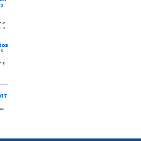
és
 te
o o
tos
és
n el
017
sas