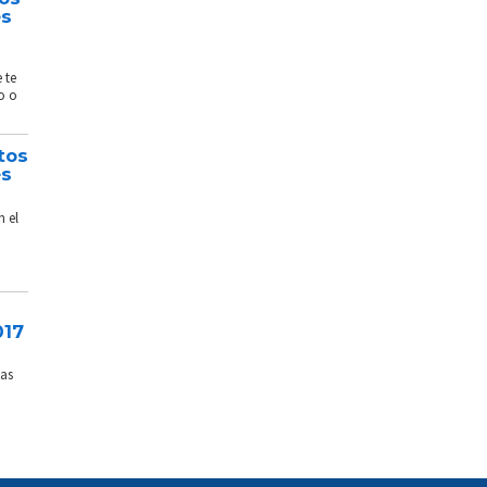
és
 te
o o
tos
és
n el
017
sas