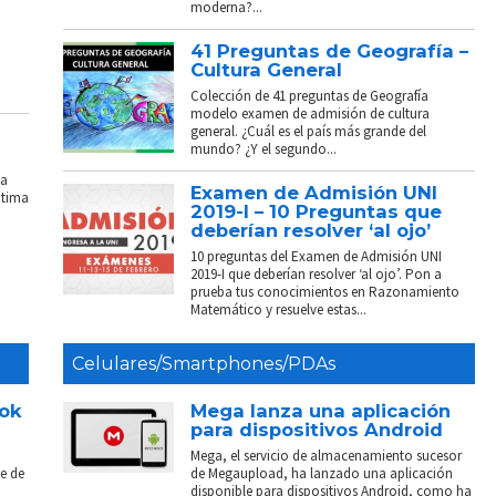
moderna?...
41 Preguntas de Geografía –
Cultura General
Colección de 41 preguntas de Geografía
modelo examen de admisión de cultura
general. ¿Cuál es el país más grande del
mundo? ¿Y el segundo...
La
Examen de Admisión UNI
ptima
2019-I – 10 Preguntas que
deberían resolver ‘al ojo’
10 preguntas del Examen de Admisión UNI
2019-I que deberían resolver ‘al ojo’. Pon a
prueba tus conocimientos en Razonamiento
Matemático y resuelve estas...
Celulares/Smartphones/PDAs
ook
Mega lanza una aplicación
para dispositivos Android
Mega, el servicio de almacenamiento sucesor
e de
de Megaupload, ha lanzado una aplicación
disponible para dispositivos Android, como ha