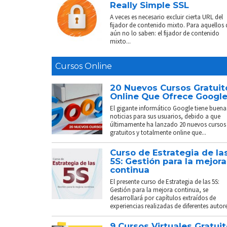
Really Simple SSL
A veces es necesario excluir cierta URL del
fijador de contenido mixto. Para aquellos
aún no lo saben: el fijador de contenido
mixto...
Cursos Online
20 Nuevos Cursos Gratuit
Online Que Ofrece Googl
El gigante informático Google tiene buena
noticias para sus usuarios, debido a que
últimamente ha lanzado 20 nuevos cursos
gratuitos y totalmente online que...
Curso de Estrategia de la
5S: Gestión para la mejora
continua
El presente curso de Estrategia de las 5S:
Gestión para la mejora continua, se
desarrollará por capítulos extraídos de
experiencias realizadas de diferentes autores
9 Cursos Virtuales Gratui