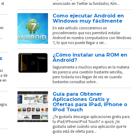
 el
anunciado en Twitter su fundador, Kim...
Como ejecutar Android en
Windows muy fácilmente
es
En este artículo conoceremos un
procedimiento que nos permitirá instalar
..
Android en nuestra computadora con Windows
7, lo que nos puede llegar a ser...
¿Cómo instalar una ROM en
s
Android?
Seguramente a muchos expertos en la materia
as
les parezca una cuestión bastante sencilla,
ba de
pero todavía nos llegan de vez en cuando
e en
bastantes consultas sobre...
Guía para Obtener
Aplicaciones Gratis y
Ofertas para iPad, iPhone o
egra.
iPod Touch
¿Te gustaría descargar aplicaciones gratis para
tu iPad/iPhone/iPod Touch? o quizá ¿te
gustaría saber cuándo una aplicación que te
gusta está de oferta para...