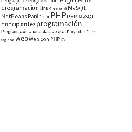
lenguajes de
Lenguaje de Programación
MySQL
programación
Linux
microsoft
PHP
NetBeans
Panini
PHP-MySQL
PDF
programación
principiantes
Programación Orientada a Objetos
Proyectos Flash
web
Web con PHP
XML
Seguridad