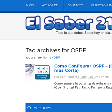
INICIO
ACERCA DE…
CONTACTO
CURSOS ONLI
Tag archives for OSPF
You are here:
Home
»
OSPF
Como Configurar OSPF – (O
más Corta)
Por
Cero-cool
el
4 junio, 2011
en
General
Como siempre hago, antes de realizar la c
(Open Shortest Path First o Primero la Rut
Colecciones