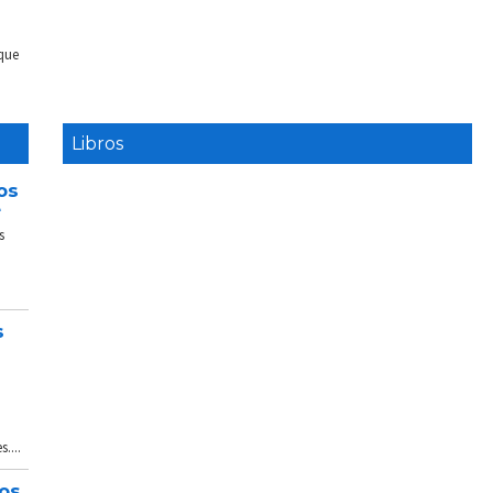
 que
Libros
os
e
s
s
....
tos