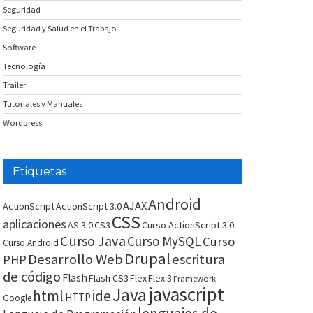
Seguridad
Seguridad y Salud en el Trabajo
Software
Tecnología
Trailer
Tutoriales y Manuales
Wordpress
Etiquetas
Android
AJAX
ActionScript
ActionScript 3.0
CSS
aplicaciones
AS 3.0
CS3
Curso ActionScript 3.0
Curso Java
Curso MySQL
Curso
Curso Android
Drupal
Desarrollo Web
escritura
PHP
de código
Flash
Flash CS3
Flex
Flex 3
Framework
javascript
Java
html
ide
HTTP
Google