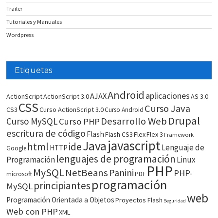
Trailer
Tutoriales y Manuales
Wordpress
Etiquetas
Android
aplicaciones
AJAX
ActionScript
ActionScript 3.0
AS 3.0
CSS
Curso Java
CS3
Curso ActionScript 3.0
Curso Android
Drupal
Desarrollo Web
Curso MySQL
Curso PHP
escritura de código
Flash
Flash CS3
Flex
Flex 3
Framework
javascript
Java
html
ide
Lenguaje de
HTTP
Google
lenguajes de programación
Programación
Linux
PHP
MySQL
NetBeans
Panini
PHP-
microsoft
PDF
programación
principiantes
MySQL
web
Programación Orientada a Objetos
Proyectos Flash
Seguridad
Web con PHP
XML