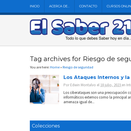
INICIO
ACERCA DE…
CONTACTO
CURSOS ONLI
Tag archives for Riesgo de seg
You are here:
Home
»
Riesgo de seguridad
Los Ataques Internos y la
Por
Edwin Montalvo
el
18 julio, 2023
en
Int
Los ciberataques son una preocupación con
informáticos externos como la principal a
amenaza igual de...
Colecciones