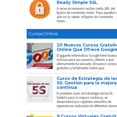
Really Simple SSL
A veces es necesario excluir cierta URL del
fijador de contenido mixto. Para aquellos
aún no lo saben: el fijador de contenido
mixto...
Cursos Online
20 Nuevos Cursos Gratuit
Online Que Ofrece Googl
El gigante informático Google tiene buena
noticias para sus usuarios, debido a que
últimamente ha lanzado 20 nuevos cursos
gratuitos y totalmente online que...
Curso de Estrategia de la
5S: Gestión para la mejora
continua
El presente curso de Estrategia de las 5S:
Gestión para la mejora continua, se
desarrollará por capítulos extraídos de
experiencias realizadas de diferentes autores
9 Cursos Virtuales Gratui