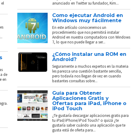
 el
anunciado en Twitter su fundador, Kim...
Como ejecutar Android en
Windows muy fácilmente
es
En este artículo conoceremos un
procedimiento que nos permitirá instalar
..
Android en nuestra computadora con Windows
7, lo que nos puede llegar a ser...
¿Cómo instalar una ROM en
s
Android?
Seguramente a muchos expertos en la materia
as
les parezca una cuestión bastante sencilla,
ba de
pero todavía nos llegan de vez en cuando
e en
bastantes consultas sobre...
Guía para Obtener
Aplicaciones Gratis y
Ofertas para iPad, iPhone o
egra.
iPod Touch
¿Te gustaría descargar aplicaciones gratis para
tu iPad/iPhone/iPod Touch? o quizá ¿te
gustaría saber cuándo una aplicación que te
gusta está de oferta para...