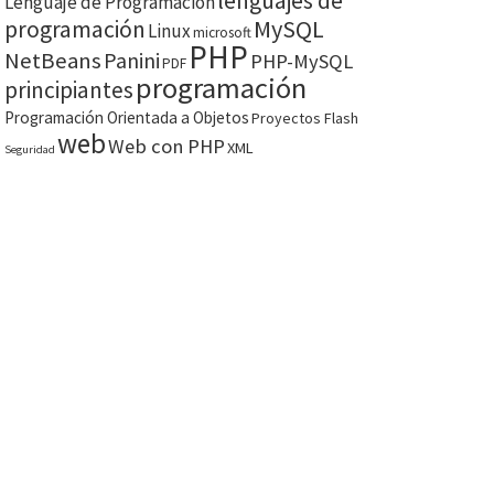
lenguajes de
Lenguaje de Programación
MySQL
programación
Linux
microsoft
PHP
NetBeans
Panini
PHP-MySQL
PDF
programación
principiantes
Programación Orientada a Objetos
Proyectos Flash
web
Web con PHP
XML
Seguridad