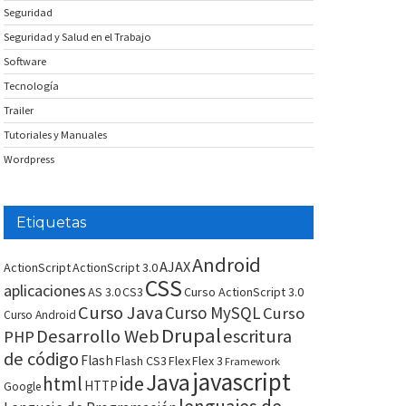
Seguridad
Seguridad y Salud en el Trabajo
Software
Tecnología
Trailer
Tutoriales y Manuales
Wordpress
Etiquetas
Android
AJAX
ActionScript
ActionScript 3.0
CSS
aplicaciones
AS 3.0
CS3
Curso ActionScript 3.0
Curso Java
Curso MySQL
Curso
Curso Android
Drupal
Desarrollo Web
escritura
PHP
de código
Flash
Flash CS3
Flex
Flex 3
Framework
javascript
Java
html
ide
HTTP
Google