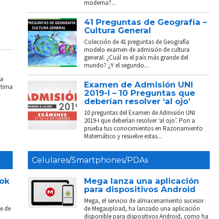
moderna?...
41 Preguntas de Geografía –
Cultura General
Colección de 41 preguntas de Geografía
modelo examen de admisión de cultura
general. ¿Cuál es el país más grande del
mundo? ¿Y el segundo...
La
Examen de Admisión UNI
ptima
2019-I – 10 Preguntas que
deberían resolver ‘al ojo’
10 preguntas del Examen de Admisión UNI
2019-I que deberían resolver ‘al ojo’. Pon a
prueba tus conocimientos en Razonamiento
Matemático y resuelve estas...
Celulares/Smartphones/PDAs
ook
Mega lanza una aplicación
para dispositivos Android
Mega, el servicio de almacenamiento sucesor
e de
de Megaupload, ha lanzado una aplicación
disponible para dispositivos Android, como ha