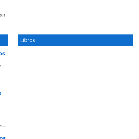
 que
Libros
os
e
s
s
....
tos