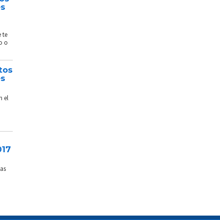
és
 te
o o
tos
és
n el
017
sas