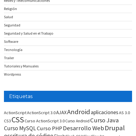
Redes y Telecomunicaciones
Religión
Salud
Seguridad
Seguridad y Salud en el Trabajo
Software
Tecnología
Trailer
Tutoriales y Manuales
Wordpress
Etiquetas
Android
aplicaciones
AJAX
ActionScript
ActionScript 3.0
AS 3.0
CSS
Curso Java
CS3
Curso ActionScript 3.0
Curso Android
Drupal
Desarrollo Web
Curso MySQL
Curso PHP
escritura de código