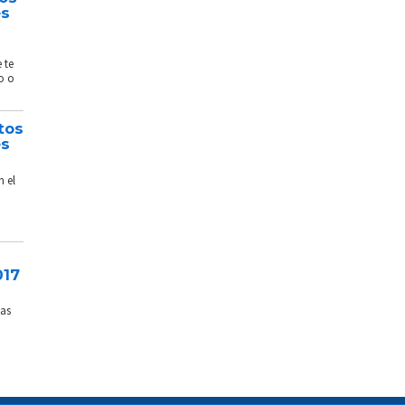
és
 te
o o
tos
és
n el
017
sas