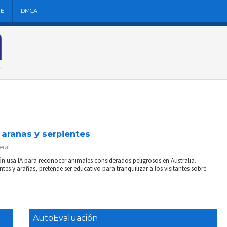
NE
DMCA
 arañas y serpientes
eral
ión usa IA para reconocer animales considerados peligrosos en Australia.
ntes y arañas, pretende ser educativo para tranquilizar a los visitantes sobre
AutoEvaluación