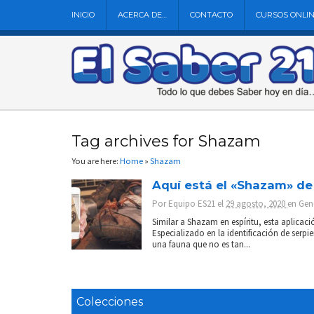
INICIO
ACERCA DE…
CONTACTO
CURSOS ONLI
Tag archives for Shazam
You are here:
Home
»
Shazam
Aquí está el «Shazam» de
Por
Equipo ES21
el
29 agosto, 2020
en
Gen
Similar a Shazam en espíritu, esta aplicac
Especializado en la identificación de serpie
una fauna que no es tan...
Colecciones