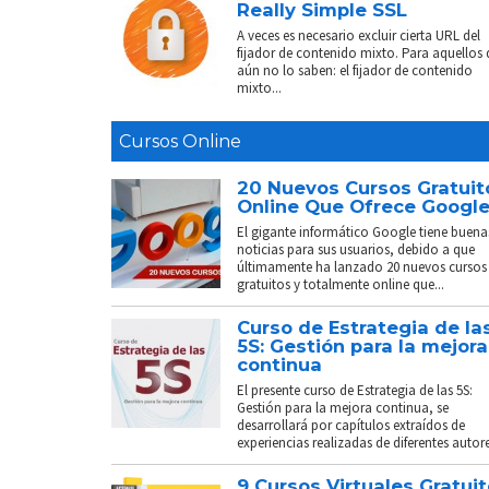
Really Simple SSL
A veces es necesario excluir cierta URL del
fijador de contenido mixto. Para aquellos
aún no lo saben: el fijador de contenido
mixto...
Cursos Online
20 Nuevos Cursos Gratuit
Online Que Ofrece Googl
El gigante informático Google tiene buena
noticias para sus usuarios, debido a que
últimamente ha lanzado 20 nuevos cursos
gratuitos y totalmente online que...
Curso de Estrategia de la
5S: Gestión para la mejora
continua
El presente curso de Estrategia de las 5S:
Gestión para la mejora continua, se
desarrollará por capítulos extraídos de
experiencias realizadas de diferentes autores
9 Cursos Virtuales Gratui