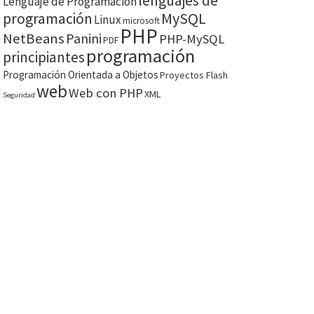
lenguajes de
Lenguaje de Programación
MySQL
programación
Linux
microsoft
PHP
NetBeans
Panini
PHP-MySQL
PDF
programación
principiantes
Programación Orientada a Objetos
Proyectos Flash
web
Web con PHP
XML
Seguridad