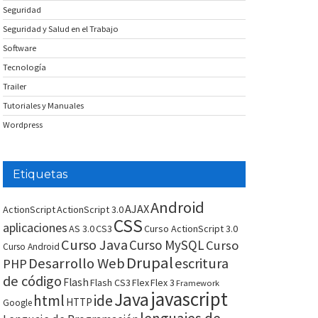
Seguridad
Seguridad y Salud en el Trabajo
Software
Tecnología
Trailer
Tutoriales y Manuales
Wordpress
Etiquetas
Android
AJAX
ActionScript
ActionScript 3.0
CSS
aplicaciones
AS 3.0
CS3
Curso ActionScript 3.0
Curso Java
Curso MySQL
Curso
Curso Android
Drupal
Desarrollo Web
escritura
PHP
de código
Flash
Flash CS3
Flex
Flex 3
Framework
javascript
Java
html
ide
HTTP
Google