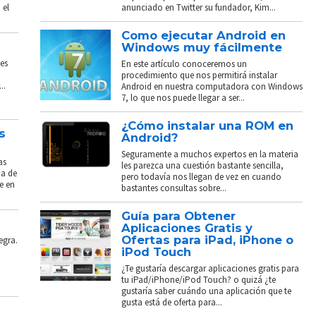
 el
anunciado en Twitter su fundador, Kim...
Como ejecutar Android en
Windows muy fácilmente
es
En este artículo conoceremos un
procedimiento que nos permitirá instalar
..
Android en nuestra computadora con Windows
7, lo que nos puede llegar a ser...
¿Cómo instalar una ROM en
s
Android?
Seguramente a muchos expertos en la materia
as
les parezca una cuestión bastante sencilla,
ba de
pero todavía nos llegan de vez en cuando
e en
bastantes consultas sobre...
Guía para Obtener
Aplicaciones Gratis y
Ofertas para iPad, iPhone o
egra.
iPod Touch
¿Te gustaría descargar aplicaciones gratis para
tu iPad/iPhone/iPod Touch? o quizá ¿te
gustaría saber cuándo una aplicación que te
gusta está de oferta para...