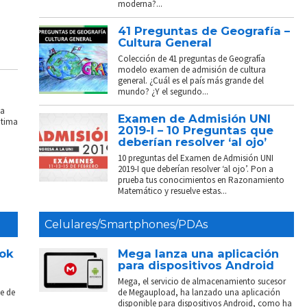
moderna?...
41 Preguntas de Geografía –
Cultura General
Colección de 41 preguntas de Geografía
modelo examen de admisión de cultura
general. ¿Cuál es el país más grande del
mundo? ¿Y el segundo...
La
Examen de Admisión UNI
ptima
2019-I – 10 Preguntas que
deberían resolver ‘al ojo’
10 preguntas del Examen de Admisión UNI
2019-I que deberían resolver ‘al ojo’. Pon a
prueba tus conocimientos en Razonamiento
Matemático y resuelve estas...
Celulares/Smartphones/PDAs
ook
Mega lanza una aplicación
para dispositivos Android
Mega, el servicio de almacenamiento sucesor
e de
de Megaupload, ha lanzado una aplicación
disponible para dispositivos Android, como ha