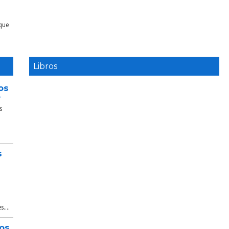
 que
Libros
os
e
s
s
....
tos