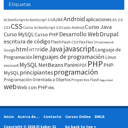
Etiquetas
Android
aplicaciones
AJAX
ActionScript
ActionScript 3.0
AS 3.0
CSS
Curso Java
CS3
Curso ActionScript 3.0
Curso Android
Drupal
Desarrollo Web
Curso MySQL
Curso PHP
escritura de código
Flash
Flash CS3
Flex
Flex 3
Framework
javascript
Java
html
ide
Lenguaje de
HTTP
Google
lenguajes de programación
Programación
Linux
PHP
MySQL
NetBeans
Panini
PHP-
PDF
microsoft
programación
principiantes
MySQL
Programación Orientada a Objetos
Proyectos Flash
Seguridad
web
Web con PHP
XML
Inicio
Acerca de…
Contacto
Cursos Online
DMCA
Copyright © 2026 El Saber 21
Go back to top ↑