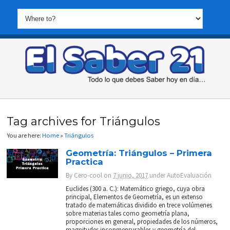
Tag archives for Triángulos
You are here:
Home
»
Triángulos
Geometría: Triángulos – Primera
Practica
By
Cero-cool
on
7 junio, 2017
under
AutoEvaluación
Euclides (300 a. C.): Matemático griego, cuya obra
principal, Elementos de Geometría, es un extenso
tratado de matemáticas dividido en trece volúmenes
sobre materias tales como geometría plana,
proporciones en general, propiedades de los números,
magnitudes inconmensurables y geometría del...