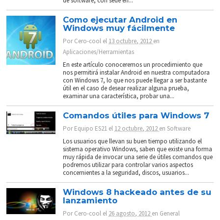
de software, con sede en...
Como ejecutar Android en
Windows muy fácilmente
Por
Cero-cool
el
13 octubre, 2012
en
Aplicaciones/Herramientas
En este artículo conoceremos un procedimiento que
nos permitirá instalar Android en nuestra computadora
con Windows 7, lo que nos puede llegar a ser bastante
útil en el caso de desear realizar alguna prueba,
examinar una característica, probar una...
Comandos útiles para Windows 7
Por
Equipo ES21
el
12 octubre, 2012
en
Software
Los usuarios que llevan su buen tiempo utilizando el
sistema operativo Windows, saben que existe una forma
muy rápida de invocar una serie de útiles comandos que
podremos utilizar para controlar varios aspectos
concernientes a la seguridad, discos, usuarios...
Windows 8 hackeado antes de su
lanzamiento
Por
Cero-cool
el
26 agosto, 2012
en
General