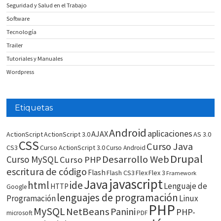
Seguridad y Salud en el Trabajo
Software
Tecnología
Trailer
Tutoriales y Manuales
Wordpress
Etiquetas
Android
aplicaciones
AJAX
ActionScript
ActionScript 3.0
AS 3.0
CSS
Curso Java
CS3
Curso ActionScript 3.0
Curso Android
Drupal
Desarrollo Web
Curso MySQL
Curso PHP
escritura de código
Flash
Flash CS3
Flex
Flex 3
Framework
javascript
Java
html
ide
Lenguaje de
HTTP
Google
lenguajes de programación
Programación
Linux
PHP
MySQL
NetBeans
Panini
PHP-
microsoft
PDF