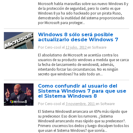
Microsoft habla maravillas sobre sus nuevo Windows 8 y
de la protección de seguridad, pero lo cierto es que
Windows 8 ya ha sido hackeado por un pirata Ruso,
demostrando la inutilidad del sistema proporcionado
por Microsoft para proteger...
Windows 8 sólo será posible
actualizarlo desde Windows 7
Por
Cero-cool
el
12 julio, 2012
en
Software
El absolutismo de Microsoft se acentúa contra los
usuarios de su producto windows a medida que se carca
la fecha de lanzamiento de windows8, además,
intentando forzar las circunstancias. No es ningún
secreto que windows7 ha sido todo un...
Como confundir al usuario del
Sistema Windows 7 para que use
el Sistema Windows 8
Por
Cero-cool
el
3 noviembre, 2011
en
Software
El Sistema Windows8 arrancara un 65% más rápido que
su predecesor. Eso dicen los rumores. ¿Sistema
Windows8 arrancando mas rápido que su predecesor?.
Primero crucemos los dedos y luego disculpen todos los
que usan el Sistema Windows7 que sonría...