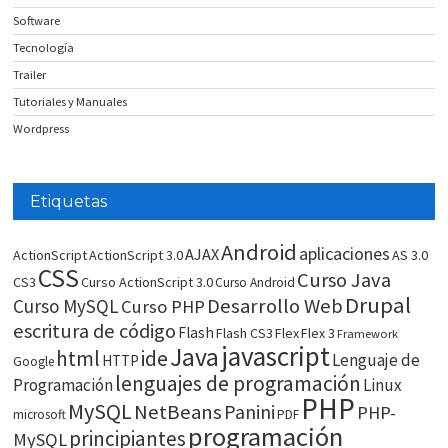
Software
Tecnología
Trailer
Tutoriales y Manuales
Wordpress
Etiquetas
Android
aplicaciones
AJAX
ActionScript
ActionScript 3.0
AS 3.0
CSS
Curso Java
CS3
Curso ActionScript 3.0
Curso Android
Drupal
Desarrollo Web
Curso MySQL
Curso PHP
escritura de código
Flash
Flash CS3
Flex
Flex 3
Framework
javascript
Java
html
ide
Lenguaje de
HTTP
Google
lenguajes de programación
Programación
Linux
PHP
MySQL
NetBeans
Panini
PHP-
microsoft
PDF
programación
principiantes
MySQL