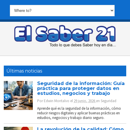
Últimas noticias
Seguridad de la información: Guía
práctica para proteger datos en
estudios, negocios y trabajo
Por
Edwin Montalvo
el
29 junio, 2026
en
Seguridad
Aprende qué es la seguridad de la información, cómo
reducir riesgos digitales y aplicar buenas prácticas en
estudios, negocios y trabajo diario seguro.
La revolución de la calidad: Cómo