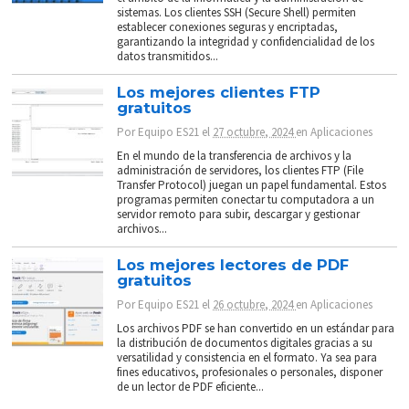
sistemas. Los clientes SSH (Secure Shell) permiten
establecer conexiones seguras y encriptadas,
garantizando la integridad y confidencialidad de los
datos transmitidos...
Los mejores clientes FTP
gratuitos
Por
Equipo ES21
el
27 octubre, 2024
en
Aplicaciones
En el mundo de la transferencia de archivos y la
administración de servidores, los clientes FTP (File
Transfer Protocol) juegan un papel fundamental. Estos
programas permiten conectar tu computadora a un
servidor remoto para subir, descargar y gestionar
archivos...
Los mejores lectores de PDF
gratuitos
Por
Equipo ES21
el
26 octubre, 2024
en
Aplicaciones
Los archivos PDF se han convertido en un estándar para
la distribución de documentos digitales gracias a su
versatilidad y consistencia en el formato. Ya sea para
fines educativos, profesionales o personales, disponer
de un lector de PDF eficiente...