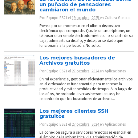
un puñado de pensadores
cambiaron el mundo
Por
Equipo ES21
el
19 octubre, 2025
en
Cultura General
Piensa por un momento en el último dispositivo
electrónico que compraste. Quizás un smartphone, un
televisor o un simple electrodoméstico. Lo sacaste de su
caja, admiraste su diseño, y diste por sentado que
funcionaría a la perfección. No solo...
Los mejores buscadores de
Archivos gratuitos
Por
Equipo ES21
el
27 octubre, 2024
en
Aplicaciones
En mi experiencia, gestionar eficientemente los archivos
en el ordenador es fundamental para mantener la
productividad y evitar pérdidas de tiempo. A lo largo de
los años, he probado diversas herramientas y he
encontrado que los buscadores de archivos...
Los mejores clientes SSH
gratuitos
Por
Equipo ES21
el
27 octubre, 2024
en
Aplicaciones
La conexión segura a servidores remotos es esencial en
el ámbito de la informática y la administración de