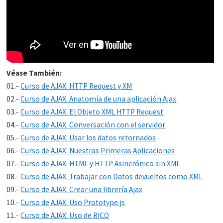
Véase También:
01.-
Curso de AJAX: HTTP Request y XM
02.-
Curso de AJAX: Anatomía de una aplicación Ajax
03.-
Curso de AJAX: El Objeto XML HTTP Request
04.-
Curso de AJAX: Conversación con el servidor
05.-
Curso de AJAX: Usar los datos retornados
06.-
Curso de AJAX: Nuestras Primeras Aplicaciones
07.-
Curso de AJAX: HTML y HTTP Asincrónico sin XML
08.-
Curso de AJAX: Trabajar con Datos devueltos como XML
09.-
Curso de AJAX: Crear una librería Ajax
10.-
Curso de AJAX: Uso Prototype.js
11.-
Curso de AJAX: Uso de RICO