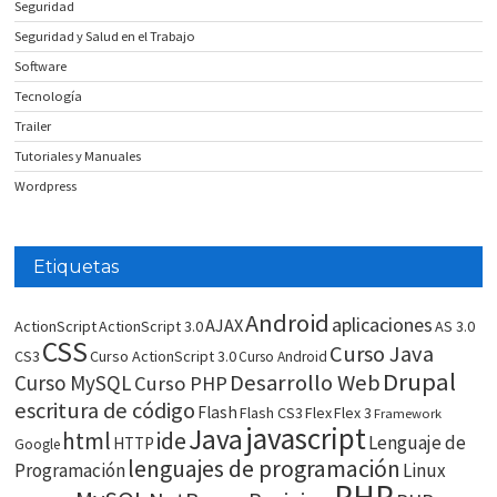
Seguridad
Seguridad y Salud en el Trabajo
Software
Tecnología
Trailer
Tutoriales y Manuales
Wordpress
Etiquetas
Android
aplicaciones
AJAX
ActionScript
ActionScript 3.0
AS 3.0
CSS
Curso Java
CS3
Curso ActionScript 3.0
Curso Android
Drupal
Desarrollo Web
Curso MySQL
Curso PHP
escritura de código
Flash
Flash CS3
Flex
Flex 3
Framework
javascript
Java
html
ide
Lenguaje de
HTTP
Google
lenguajes de programación
Programación
Linux
PHP