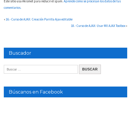
Este sitio usa Akismet para reducir el spam.
Aprende cómo se procesan los datos de tus
comentarios.
«
16.- Curso de AJAX: Creación Parrilla Ajax editable
18.- Curso de AJAX: Usar MX AJAX Toolbox
»
Buscador
Búscanos en Facebook