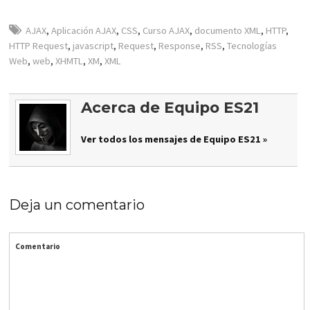
AJAX
,
Aplicación AJAX
,
CSS
,
Curso AJAX
,
documento XML
,
HTTP
,
HTTP Request
,
javascript
,
Request
,
Response
,
RSS
,
Tecnologías
Web
,
web
,
XHMTL
,
XM
,
XML
Acerca de Equipo ES21
Ver todos los mensajes de Equipo ES21 »
Deja un comentario
Comentario