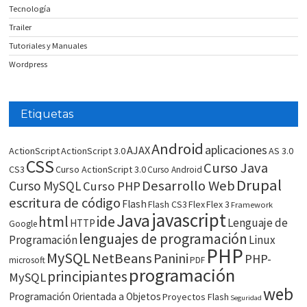
Tecnología
Trailer
Tutoriales y Manuales
Wordpress
Etiquetas
Android
aplicaciones
AJAX
ActionScript
ActionScript 3.0
AS 3.0
CSS
Curso Java
CS3
Curso ActionScript 3.0
Curso Android
Drupal
Desarrollo Web
Curso MySQL
Curso PHP
escritura de código
Flash
Flash CS3
Flex
Flex 3
Framework
javascript
Java
html
ide
Lenguaje de
HTTP
Google
lenguajes de programación
Programación
Linux
PHP
MySQL
NetBeans
Panini
PHP-
microsoft
PDF
programación
principiantes
MySQL
web
Programación Orientada a Objetos
Proyectos Flash
Seguridad