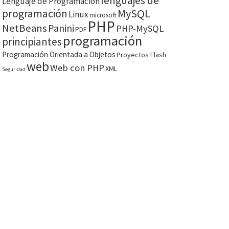
lenguajes de
Lenguaje de Programación
MySQL
programación
Linux
microsoft
PHP
NetBeans
Panini
PHP-MySQL
PDF
programación
principiantes
Programación Orientada a Objetos
Proyectos Flash
web
Web con PHP
XML
Seguridad