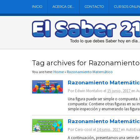
INICIO
ACERCA DE…
CONTACTO
CURSOS ONLI
Tag archives for Razonamient
You are here:
Home
»
Razonamiento Matemático
Razonamiento Matemático:
Por
Edwin Montalvo
el
15 junio, 2017
en
A
Una figura puede ser simple o compuesta. Fi
compuesta: Contiene otras figuras en su in
simple inspección y enumerando las figuras
Razonamiento Matemático:
Por
Cero-cool
el
14 junio, 2017
en
AutoEva
A continuación, presentamos una serie de