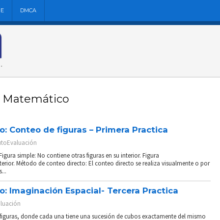
NE
DMCA
o Matemático
 Conteo de figuras – Primera Practica
utoEvaluación
gura simple: No contiene otras figuras en su interior. Figura
terior. Método de conteo directo: El conteo directo se realiza visualmente o por
...
 Imaginación Espacial- Tercera Practica
luación
 figuras, donde cada una tiene una sucesión de cubos exactamente del mismo