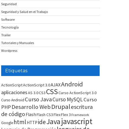
Seguridad
Seguridad y Salud en el Trabajo
Software
Tecnología
Trailer
Tutoriales y Manuales
Wordpress
Etiquetas
Android
AJAX
ActionScript
ActionScript 3.0
CSS
aplicaciones
AS 3.0
CS3
Curso ActionScript 3.0
Curso Java
Curso MySQL
Curso
Curso Android
Drupal
Desarrollo Web
escritura
PHP
de código
Flash
Flash CS3
Flex
Flex 3
Framework
javascript
Java
html
ide
HTTP
Google