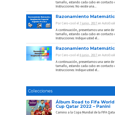
tamaño, estando cada cubo en contacto co
Instrucciones: No existe una...
Razonamiento Matemático:
Por
Cero-cool
el
7 junio, 2017
en
AutoEval
A continuación, presentamos una serie de
tamaño, estando cada cubo en contacto co
Instrucciones: Indique usted el...
Razonamiento Matemático:
Por
Cero-cool
el
6 junio, 2017
en
AutoEval
A continuación, presentamos una serie de
tamaño, estando cada cubo en contacto co
Instrucciones: Indique usted el...
Colecciones
Álbum Road to Fifa World
Cup Qatar 2022 – Panini
Camino a la Copa Mundial de la FIFA Qata