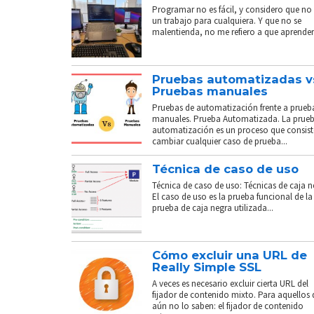
Programar no es fácil, y considero que no 
un trabajo para cualquiera. Y que no se
malentienda, no me refiero a que aprender.
Pruebas automatizadas v
Pruebas manuales
Pruebas de automatización frente a prueb
manuales. Prueba Automatizada. La prue
automatización es un proceso que consist
cambiar cualquier caso de prueba...
Técnica de caso de uso
Técnica de caso de uso: Técnicas de caja n
El caso de uso es la prueba funcional de la
prueba de caja negra utilizada...
Cómo excluir una URL de
Really Simple SSL
A veces es necesario excluir cierta URL del
fijador de contenido mixto. Para aquellos
aún no lo saben: el fijador de contenido