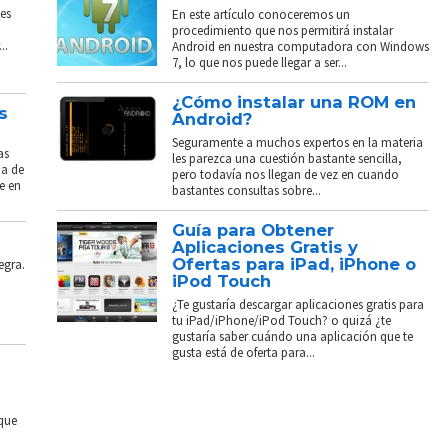
es
En este artículo conoceremos un
procedimiento que nos permitirá instalar
..
Android en nuestra computadora con Windows
7, lo que nos puede llegar a ser...
¿Cómo instalar una ROM en
s
Android?
Seguramente a muchos expertos en la materia
as
les parezca una cuestión bastante sencilla,
ba de
pero todavía nos llegan de vez en cuando
e en
bastantes consultas sobre...
Guía para Obtener
Aplicaciones Gratis y
Ofertas para iPad, iPhone o
egra.
iPod Touch
¿Te gustaría descargar aplicaciones gratis para
tu iPad/iPhone/iPod Touch? o quizá ¿te
gustaría saber cuándo una aplicación que te
gusta está de oferta para...
 que