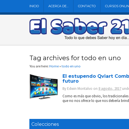
INICIO
ACERCA DE…
CONTACTO
CURSOS ONLI
Tag archives for todo en uno
You are here:
Home
»
todo en uno
El estupendo Qviart Combo
futuro
By
Edwin Montalvo
on
8 agosto, 2017
und
Como es más que obvio, los tradicionales u
que no nos ofrece lo que nos debería brind
Colecciones