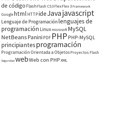
de código
Flash
Flash CS3
Flex
Flex 3
Framework
javascript
Java
html
ide
HTTP
Google
lenguajes de
Lenguaje de Programación
programación
MySQL
Linux
microsoft
PHP
NetBeans
Panini
PHP-MySQL
PDF
programación
principiantes
Programación Orientada a Objetos
Proyectos Flash
web
Web con PHP
XML
Seguridad