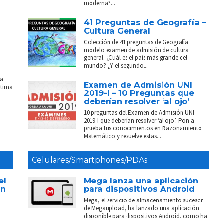
moderna?...
41 Preguntas de Geografía –
Cultura General
Colección de 41 preguntas de Geografía
modelo examen de admisión de cultura
general. ¿Cuál es el país más grande del
mundo? ¿Y el segundo...
La
Examen de Admisión UNI
ptima
2019-I – 10 Preguntas que
deberían resolver ‘al ojo’
10 preguntas del Examen de Admisión UNI
2019-I que deberían resolver ‘al ojo’. Pon a
prueba tus conocimientos en Razonamiento
Matemático y resuelve estas...
Celulares/Smartphones/PDAs
el
Mega lanza una aplicación
on
para dispositivos Android
Mega, el servicio de almacenamiento sucesor
de Megaupload, ha lanzado una aplicación
disponible para dispositivos Android, como ha