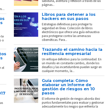
sabiduría, aventura y reflexión a través de las
páginas...
....
Libros para detener a los
tos
hackers en sus pasos
és
Estrategias definitivas para proteger tu
seguridad en línea. Colección de libros
electrónicos que ofrece una guía exhaustiva
para protegerse contra las amenazas
 te
cibernéticas. Para...
o o
Trazando el camino hacia la
resiliencia empresarial
tos
és
Un enfoque definitivo para la continuidad. En
un mundo en constante cambio, donde los
desafíos y las incertidumbres pueden surgir en
n el
cualquier momento, la...
Guía completa: Cómo
elaborar un informe de
gestión de riesgos en 10
pasos
017
El informe de gestión de riesgos aborda diez
puntos fundamentales para evaluar y gestionar
sas
adecuadamente los riesgos que enfrenta la