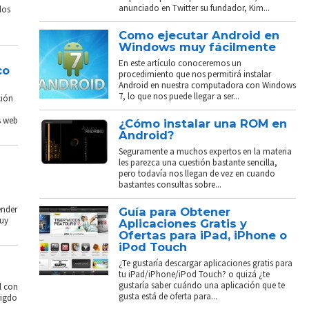
anunciado en Twitter su fundador, Kim...
dos
Como ejecutar Android en
Windows muy fácilmente
En este artículo conoceremos un
co
procedimiento que nos permitirá instalar
Android en nuestra computadora con Windows
7, lo que nos puede llegar a ser...
ción
s web
¿Cómo instalar una ROM en
Android?
Seguramente a muchos expertos en la materia
les parezca una cuestión bastante sencilla,
pero todavía nos llegan de vez en cuando
bastantes consultas sobre...
ender
Guía para Obtener
muy
Aplicaciones Gratis y
Ofertas para iPad, iPhone o
iPod Touch
¿Te gustaría descargar aplicaciones gratis para
tu iPad/iPhone/iPod Touch? o quizá ¿te
gustaría saber cuándo una aplicación que te
l con
gusta está de oferta para...
rigdo