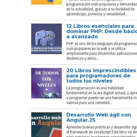
programación más populares y demanda
en la actualidad, gracias a su facilidad de
aprendizaje, potencia y versatilidad....
12 Libros esenciales para
dominar PHP: Desde bási
a avanzado
PHP es uno de los lenguajes de programa
más populares en la web y se utiliza
ampliamente para desarrollar aplicacione
dinámicas y sitios...
20 Libros imprescindibles
para programadores de
todos los niveles
La programación es una habilidad
fundamental en la era digital actual, y apr
a programar puede ser una herramienta 
valiosa para una variedad...
Desarrollo Web ágil con
Angular.JS
Aprendes buenas prácticas y desarrollo ági
el framework de JavaScript Este libro va di
para personas que tengan conocimientos