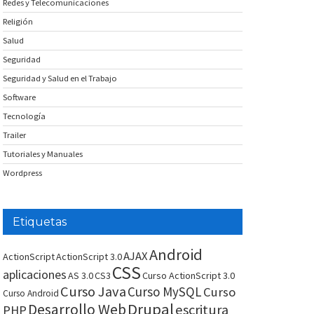
Redes y Telecomunicaciones
Religión
Salud
Seguridad
Seguridad y Salud en el Trabajo
Software
Tecnología
Trailer
Tutoriales y Manuales
Wordpress
Etiquetas
Android
AJAX
ActionScript
ActionScript 3.0
CSS
aplicaciones
AS 3.0
CS3
Curso ActionScript 3.0
Curso Java
Curso MySQL
Curso
Curso Android
Drupal
Desarrollo Web
escritura
PHP