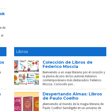
ook
e de
 el
Libros
os
Colección de Libros de
e
Federico Moccia
s
Bienvenido a un viaje literario por el corazón y
la pluma de uno de los autores italianos
contemporáneos más destacados: Federico
Moccia. Conocido por...
s
Despertando Almas: Libros
de Paulo Coelho
¡Bienvenido al mundo de la magia literaria de
Paulo Coelho! Sumérgete en un universo de