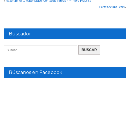
«
Razonamiento Matemático: Conteo de figuras – Primera Practica
Partes de una Tesis
»
Buscador
Búscanos en Facebook