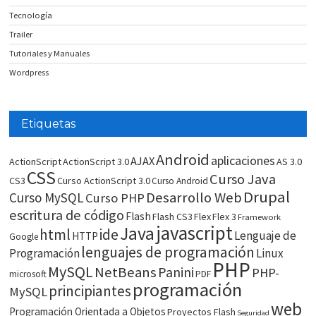
Tecnología
Trailer
Tutoriales y Manuales
Wordpress
Etiquetas
Android
aplicaciones
AJAX
ActionScript
ActionScript 3.0
AS 3.0
CSS
Curso Java
CS3
Curso ActionScript 3.0
Curso Android
Drupal
Desarrollo Web
Curso MySQL
Curso PHP
escritura de código
Flash
Flash CS3
Flex
Flex 3
Framework
javascript
Java
html
ide
Lenguaje de
HTTP
Google
lenguajes de programación
Programación
Linux
PHP
MySQL
NetBeans
Panini
PHP-
microsoft
PDF
programación
principiantes
MySQL
web
Programación Orientada a Objetos
Proyectos Flash
Seguridad