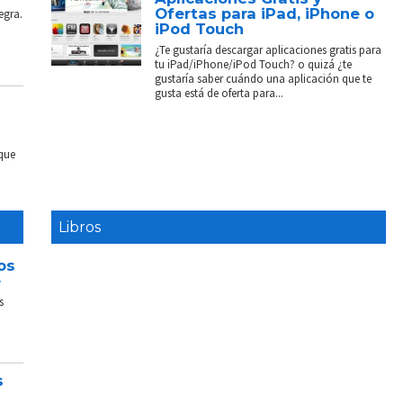
Ofertas para iPad, iPhone o
egra.
iPod Touch
¿Te gustaría descargar aplicaciones gratis para
tu iPad/iPhone/iPod Touch? o quizá ¿te
gustaría saber cuándo una aplicación que te
gusta está de oferta para...
 que
Libros
os
e
s
s