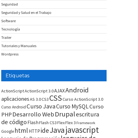
Seguridad
Seguridad y Salud en el Trabajo
Software
Tecnología
Trailer
Tutoriales y Manuales
Wordpress
Etiquetas
Android
AJAX
ActionScript
ActionScript 3.0
CSS
aplicaciones
AS 3.0
CS3
Curso ActionScript 3.0
Curso Java
Curso MySQL
Curso
Curso Android
Drupal
Desarrollo Web
escritura
PHP
de código
Flash
Flash CS3
Flex
Flex 3
Framework
javascript
Java
html
ide
HTTP
Google