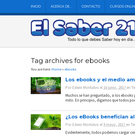
INICIO
ACERCA DE…
CONTACTO
CURSOS ONLI
Tag archives for ebooks
You are here:
Home
»
ebooks
Los ebooks y el medio am
Por
Edwin Montalvo
el
16 junio, 2017
en
T
Muchos se han preguntado, si los ebooks y
mito. En principio, digamos que todos podem
¿Los eBooks benefician a
Por
Edwin Montalvo
el
9 mayo, 2017
en
Te
Evidentemente, todos podemos cargar ciento