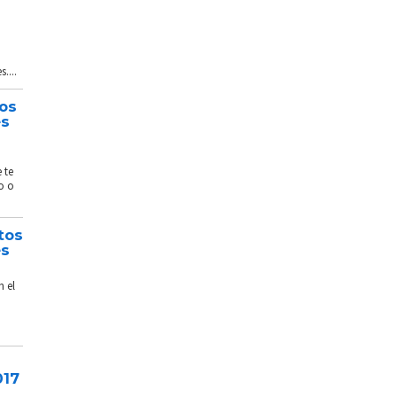
....
tos
és
 te
o o
tos
és
n el
017