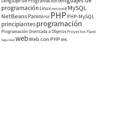
lenguajes de
Lenguaje de Programación
MySQL
programación
Linux
microsoft
PHP
NetBeans
Panini
PHP-MySQL
PDF
programación
principiantes
Programación Orientada a Objetos
Proyectos Flash
web
Web con PHP
XML
Seguridad