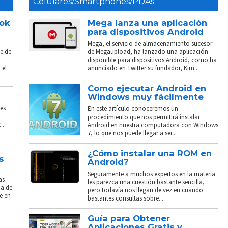
Celulares/Smartphones/PDAs
ook
Mega lanza una aplicación
para dispositivos Android
Mega, el servicio de almacenamiento sucesor
e de
de Megaupload, ha lanzado una aplicación
disponible para dispositivos Android, como ha
 el
anunciado en Twitter su fundador, Kim...
Como ejecutar Android en
Windows muy fácilmente
es
En este artículo conoceremos un
procedimiento que nos permitirá instalar
..
Android en nuestra computadora con Windows
7, lo que nos puede llegar a ser...
¿Cómo instalar una ROM en
s
Android?
Seguramente a muchos expertos en la materia
as
les parezca una cuestión bastante sencilla,
ba de
pero todavía nos llegan de vez en cuando
e en
bastantes consultas sobre...
Guía para Obtener
Aplicaciones Gratis y