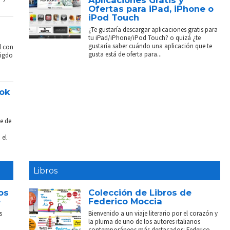
Ofertas para iPad, iPhone o
iPod Touch
¿Te gustaría descargar aplicaciones gratis para
tu iPad/iPhone/iPod Touch? o quizá ¿te
gustaría saber cuándo una aplicación que te
l con
gusta está de oferta para...
rigdo
ook
e de
 el
Libros
os
Colección de Libros de
e
Federico Moccia
s
Bienvenido a un viaje literario por el corazón y
la pluma de uno de los autores italianos
contemporáneos más destacados: Federico