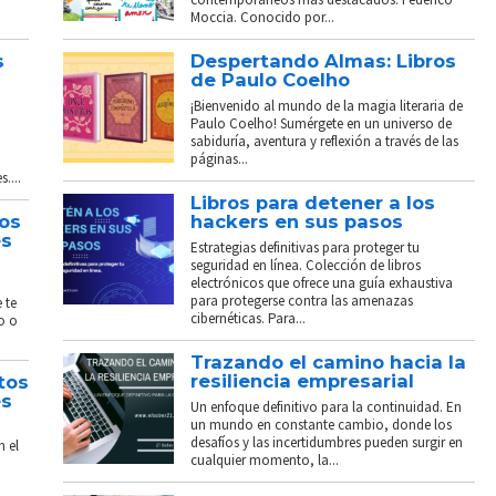
Moccia. Conocido por...
s
Despertando Almas: Libros
de Paulo Coelho
¡Bienvenido al mundo de la magia literaria de
Paulo Coelho! Sumérgete en un universo de
sabiduría, aventura y reflexión a través de las
páginas...
....
Libros para detener a los
tos
hackers en sus pasos
és
Estrategias definitivas para proteger tu
seguridad en línea. Colección de libros
electrónicos que ofrece una guía exhaustiva
para protegerse contra las amenazas
 te
cibernéticas. Para...
o o
Trazando el camino hacia la
resiliencia empresarial
tos
és
Un enfoque definitivo para la continuidad. En
un mundo en constante cambio, donde los
desafíos y las incertidumbres pueden surgir en
n el
cualquier momento, la...