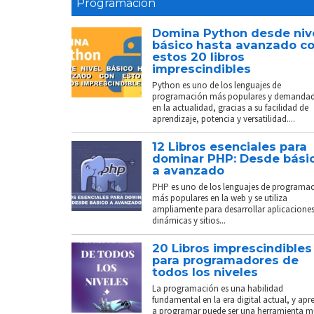
Programación
Domina Python desde niv
básico hasta avanzado c
estos 20 libros
imprescindibles
Python es uno de los lenguajes de
programación más populares y demanda
en la actualidad, gracias a su facilidad de
aprendizaje, potencia y versatilidad....
12 Libros esenciales para
dominar PHP: Desde bási
a avanzado
PHP es uno de los lenguajes de programa
más populares en la web y se utiliza
ampliamente para desarrollar aplicacione
dinámicas y sitios...
20 Libros imprescindibles
para programadores de
todos los niveles
La programación es una habilidad
fundamental en la era digital actual, y apr
a programar puede ser una herramienta 