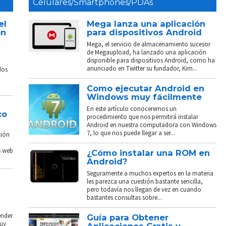
Celulares/Smartphones/PDAs
el
Mega lanza una aplicación
on
para dispositivos Android
Mega, el servicio de almacenamiento sucesor
de Megaupload, ha lanzado una aplicación
disponible para dispositivos Android, como ha
anunciado en Twitter su fundador, Kim...
dos
Como ejecutar Android en
Windows muy fácilmente
En este artículo conoceremos un
co
procedimiento que nos permitirá instalar
Android en nuestra computadora con Windows
7, lo que nos puede llegar a ser...
ción
s web
¿Cómo instalar una ROM en
Android?
Seguramente a muchos expertos en la materia
les parezca una cuestión bastante sencilla,
pero todavía nos llegan de vez en cuando
bastantes consultas sobre...
ender
Guía para Obtener
muy
Aplicaciones Gratis y