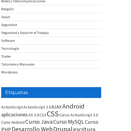
Redes y Telecomunicaciones
Religión
Salud
Seguridad
Seguridad y Salud en el Trabajo
Software
Tecnología
Trailer
Tutoriales y Manuales
Wordpress
Etiquetas
Android
AJAX
ActionScript
ActionScript 3.0
CSS
aplicaciones
AS 3.0
CS3
Curso ActionScript 3.0
Curso Java
Curso MySQL
Curso
Curso Android
Drupal
Desarrollo Web
escritura
PHP