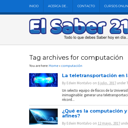
INICIO
ACERCA DE…
CONTACTO
CURSOS ONLI
Tag archives for computación
You are here:
Home
»
computación
La teletransportación en 
By
Edwin Montalvo
on
6 julio, 2017
under
Un selecto equipo de físicos de la Universi
inimaginable: generar una teletransportaci
récord...
¿Qué es la computación y 
afines?
By
Edwin Montalvo
on
12 mayo, 2017
und