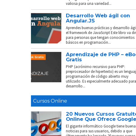
valiosa para una variedad...
Desarrollo Web ágil con
Angular.JS
Aprendes buenas prácticas y desarrollo ági
el framework de JavaScript Este libro va di
para personas que tengan conocimientos
básicos en programación...
Aprendizaje de PHP – eB
Gratis
PHP (acrónimo recursivo para PHP:
preprocesador de hipertexto) es un lenguaj
programación de código abierto muy
utilizado. Es especialmente adecuado para
desarrollo...
Cursos Online
20 Nuevos Cursos Gratuit
Online Que Ofrece Googl
El gigante informático Google tiene buena
noticias para sus usuarios, debido a que
últimamente ha lanzado 20 nuevos cursos