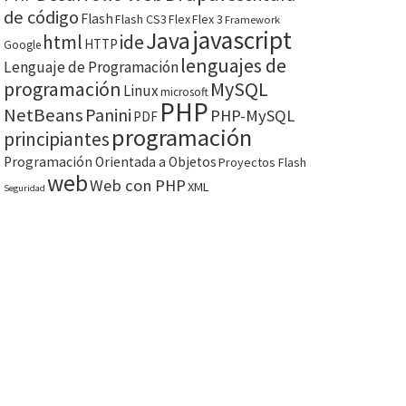
de código
Flash
Flash CS3
Flex
Flex 3
Framework
javascript
Java
html
ide
HTTP
Google
lenguajes de
Lenguaje de Programación
programación
MySQL
Linux
microsoft
PHP
NetBeans
Panini
PHP-MySQL
PDF
programación
principiantes
Programación Orientada a Objetos
Proyectos Flash
web
Web con PHP
XML
Seguridad