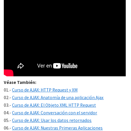
Véase También:
01.-
Curso de AJAX: HTTP Request y XM
02.-
Curso de AJAX: Anatomía de una aplicación Ajax
03.-
Curso de AJAX: El Objeto XML HTTP Request
04.-
Curso de AJAX: Conversación con el servidor
05.-
Curso de AJAX: Usar los datos retornados
06.-
Curso de AJAX: Nuestras Primeras Aplicaciones