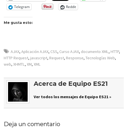
Telegram
Reddit
Me gusta esto:
AJAX
,
Aplicación AJAX
,
CSS
,
Curso AJAX
,
documento XML
,
HTTP
,
HTTP Request
,
javascript
,
Request
,
Response
,
Tecnologías Web
,
web
,
XHMTL
,
XM
,
XML
Acerca de Equipo ES21
Ver todos los mensajes de Equipo ES21 »
Deja un comentario