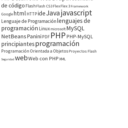
de código
Flash
Flash CS3
Flex
Flex 3
Framework
javascript
Java
html
ide
HTTP
Google
lenguajes de
Lenguaje de Programación
programación
MySQL
Linux
microsoft
PHP
NetBeans
Panini
PHP-MySQL
PDF
programación
principiantes
Programación Orientada a Objetos
Proyectos Flash
web
Web con PHP
XML
Seguridad