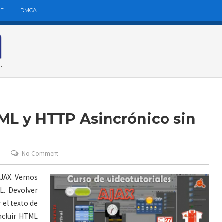
NE
DMCA
TML y HTTP Asincrónico sin
No Comment
 AJAX. Vemos
L. Devolver
 el texto de
ncluir HTML