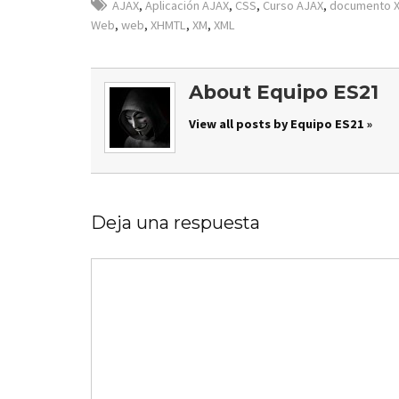
AJAX
,
Aplicación AJAX
,
CSS
,
Curso AJAX
,
documento 
Web
,
web
,
XHMTL
,
XM
,
XML
About Equipo ES21
View all posts by Equipo ES21 »
Deja una respuesta