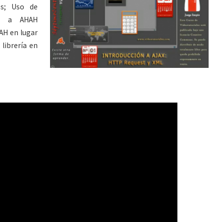
os; Uso de
ón a AHAH
AH en lugar
 librería en