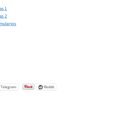
as 1
as 2
rmularios
Telegram
Reddit