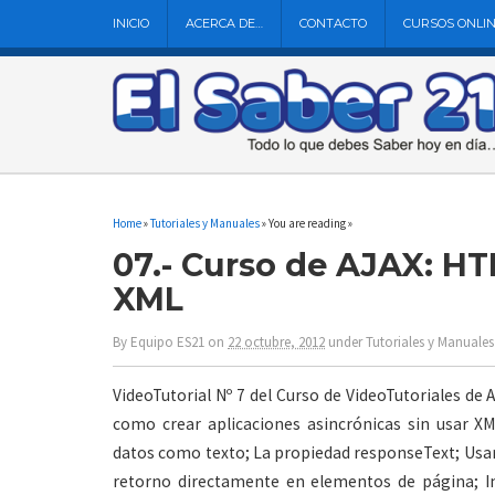
INICIO
ACERCA DE…
CONTACTO
CURSOS ONLI
Home
»
Tutoriales y Manuales
» You are reading »
07.- Curso de AJAX: H
XML
By
Equipo ES21
on
22 octubre, 2012
under
Tutoriales y Manuales
VideoTutorial Nº 7 del Curso de VideoTutoriales de
como crear aplicaciones asincrónicas sin usar XM
datos como texto; La propiedad responseText; Usar
retorno directamente en elementos de página; I