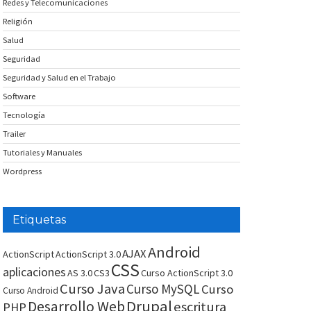
Redes y Telecomunicaciones
Religión
Salud
Seguridad
Seguridad y Salud en el Trabajo
Software
Tecnología
Trailer
Tutoriales y Manuales
Wordpress
Etiquetas
Android
AJAX
ActionScript
ActionScript 3.0
CSS
aplicaciones
AS 3.0
CS3
Curso ActionScript 3.0
Curso Java
Curso MySQL
Curso
Curso Android
Drupal
Desarrollo Web
escritura
PHP