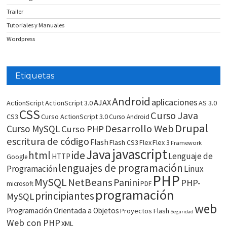
Trailer
Tutoriales y Manuales
Wordpress
Etiquetas
Android
aplicaciones
AJAX
ActionScript
ActionScript 3.0
AS 3.0
CSS
Curso Java
CS3
Curso ActionScript 3.0
Curso Android
Drupal
Desarrollo Web
Curso MySQL
Curso PHP
escritura de código
Flash
Flash CS3
Flex
Flex 3
Framework
javascript
Java
html
ide
Lenguaje de
HTTP
Google
lenguajes de programación
Programación
Linux
PHP
MySQL
NetBeans
Panini
PHP-
microsoft
PDF
programación
principiantes
MySQL
web
Programación Orientada a Objetos
Proyectos Flash
Seguridad
Web con PHP
XML