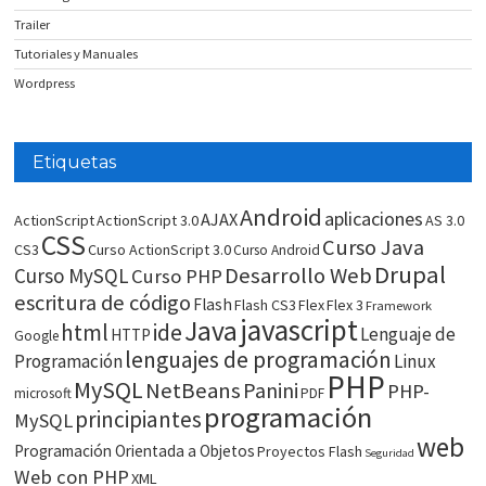
Trailer
Tutoriales y Manuales
Wordpress
Etiquetas
Android
aplicaciones
AJAX
ActionScript
ActionScript 3.0
AS 3.0
CSS
Curso Java
CS3
Curso ActionScript 3.0
Curso Android
Drupal
Desarrollo Web
Curso MySQL
Curso PHP
escritura de código
Flash
Flash CS3
Flex
Flex 3
Framework
javascript
Java
html
ide
Lenguaje de
HTTP
Google
lenguajes de programación
Programación
Linux
PHP
MySQL
NetBeans
Panini
PHP-
microsoft
PDF
programación
principiantes
MySQL
web
Programación Orientada a Objetos
Proyectos Flash
Seguridad
Web con PHP
XML