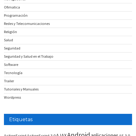
Ofimatica
Programación
Redes y Telecomunicaciones
Religión
Salud
Seguridad
Seguridad y Salud en el Trabajo
Software
Tecnología
Trailer
Tutoriales y Manuales
Wordpress
Etiquetas
Android
aplicaciones
AJAX
ActionScript
ActionScript 3.0
AS 3.0