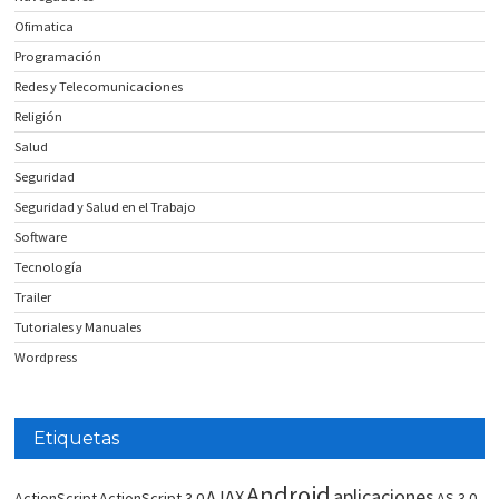
Ofimatica
Programación
Redes y Telecomunicaciones
Religión
Salud
Seguridad
Seguridad y Salud en el Trabajo
Software
Tecnología
Trailer
Tutoriales y Manuales
Wordpress
Etiquetas
Android
aplicaciones
AJAX
ActionScript
ActionScript 3.0
AS 3.0